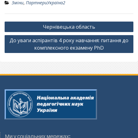
Зміни
,
ПартнериУкраїна2
Навігація
Чернівецька область
записів
До уваги аспірантів 4 року навчання: питання до
комплексного екзамену PhD
Ми у соціальних мережах: