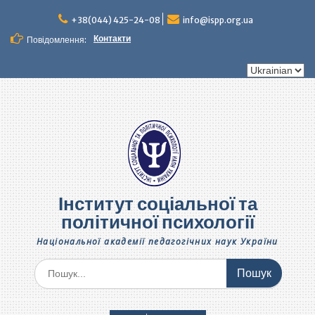
Перейти
до
+38(044) 425-24-08
info@ispp.org.ua
вмісту
Контакти
Повідомлення:
Вибрати
мову
Інститут соціальної та
політичної психології
Національної академії педагогічних наук України
Шукати: