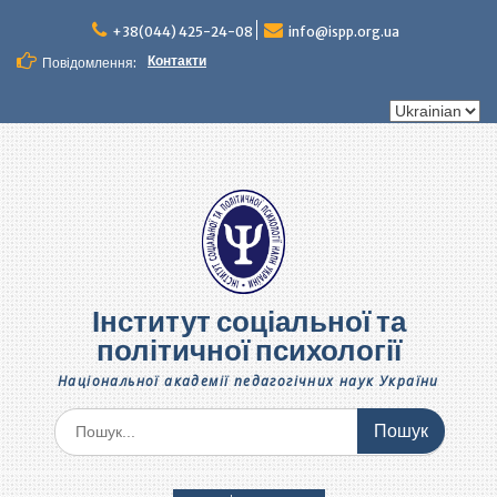
Перейти
до
+38(044) 425-24-08
info@ispp.org.ua
вмісту
Контакти
Повідомлення:
Вибрати
мову
Інститут соціальної та
політичної психології
Національної академії педагогічних наук України
Шукати: