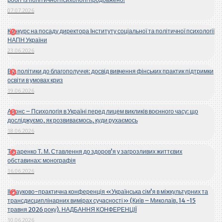
07.07.2026
Конкурс на посаду директора Інституту соціальної та політичної психології
НАПН України
23.06.2026
Від політики до благополуччя: досвід вивчення фінських практик підтримки
освіти в умовах криз
19.06.2026
Анонс – Психологія в Україні перед лицем викликів воєнного часу: що
досліджуємо, як розвиваємось, куди рухаємось
18.06.2026
Титаренко Т. М. Ставлення до здоров’я у загрозливих життєвих
обставинах: монографія
16.06.2026
ІІ Науково-практична конференція «Українська сім’я в міжкультурних та
трансдисциплінарних вимірах сучасності» (Київ – Миколаїв, 14 -15
травня 2026 року). НАДБАННЯ КОНФЕРЕНЦІЇ
10.06.2026