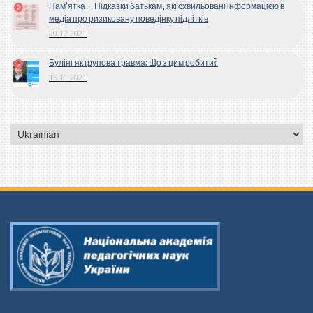
Пам’ятка – Підказки батькам, які схвильовані інформацією в
медіа про ризиковану поведінку підлітків
20.12.2021
Булінг як групова травма: Що з цим робити?
15.11.2021
Вибрати
мову