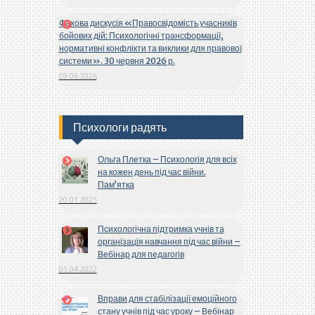
Фахова дискусія «Правосвідомість учасників
бойових дій: Психологічні трансформації,
нормативні конфлікти та виклики для правової
системи». 30 червня 2026 р.
09.06.2026
Психологи радять
Ольга Плетка – Психологія для всіх
на кожен день під час війни.
Пам’ятка
20.01.2025
Психологічна підтримка учнів та
організація навчання під час війни –
Вебінар для педагогів
01.04.2022
Вправи для стабілізації емоційного
стану учнів під час уроку – Вебінар