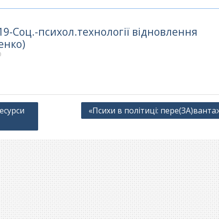
19-Соц.-психол.технології відновлення
енко)
0
есурси
«Психи в політиці: пере(ЗА)вант