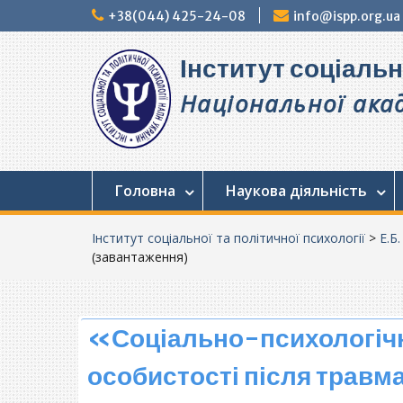
Перейти
+38(044) 425-24-08
info@ispp.org.ua
до
вмісту
Інститут соціальн
Національної акад
Головна
Наукова діяльність
Інститут соціальної та політичної психології
>
Е.Б
(завантаження)
«Соціально-психологічні
особистості після травм