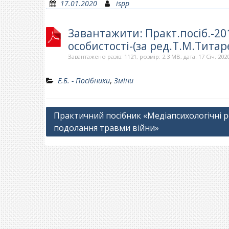
17.01.2020
ispp
Завантажити: Практ.посіб.-20
особистості-(за ред.Т.М.Титар
Завантажено разів: 1121, розмір: 2.3 MB, дата: 17 Січ. 202
Е.Б. - Посібники
,
Зміни
Навігація
Практичний посібник «Медіапсихологічні р
подолання травми війни»
записів