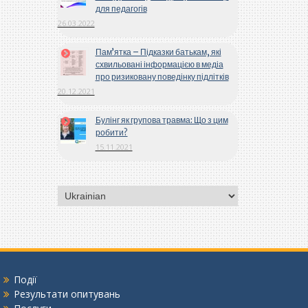
для педагогів
26.03.2022
Пам’ятка – Підказки батькам, які
схвильовані інформацією в медіа
про ризиковану поведінку підлітків
20.12.2021
Булінг як групова травма: Що з цим
робити?
15.11.2021
Вибрати
мову
Події
Результати опитувань