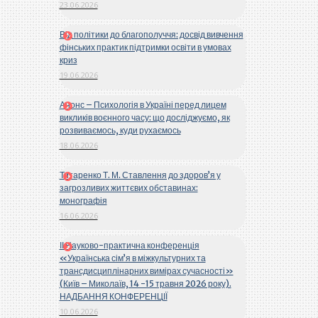
23.06.2026
Від політики до благополуччя: досвід вивчення
фінських практик підтримки освіти в умовах
криз
19.06.2026
Анонс – Психологія в Україні перед лицем
викликів воєнного часу: що досліджуємо, як
розвиваємось, куди рухаємось
18.06.2026
Титаренко Т. М. Ставлення до здоров’я у
загрозливих життєвих обставинах:
монографія
16.06.2026
ІІ Науково-практична конференція
«Українська сім’я в міжкультурних та
трансдисциплінарних вимірах сучасності»
(Київ – Миколаїв, 14 -15 травня 2026 року).
НАДБАННЯ КОНФЕРЕНЦІЇ
10.06.2026