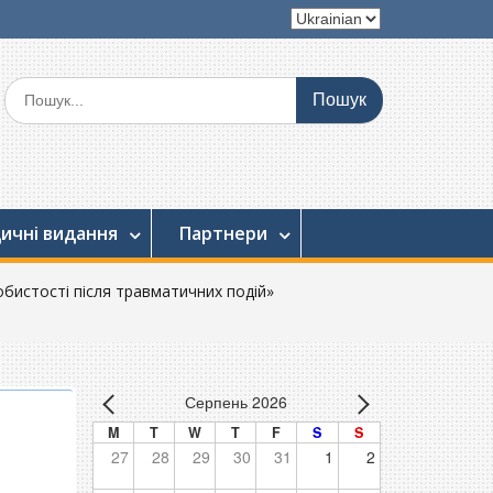
Вибрати
мову
Шукати:
ичні видання
Партнери
обистості після травматичних подій»
Серпень 2026
M
T
W
T
F
S
S
27
28
29
30
31
1
2