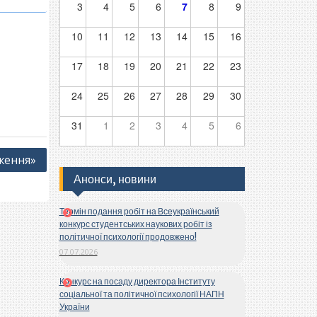
3
4
5
6
7
8
9
10
11
12
13
14
15
16
17
18
19
20
21
22
23
24
25
26
27
28
29
30
31
1
2
3
4
5
6
аження»
Анонси, новини
Термін подання робіт на Всеукраїнський
конкурс студентських наукових робіт із
політичної психології продовжено!
07.07.2026
Конкурс на посаду директора Інституту
соціальної та політичної психології НАПН
України