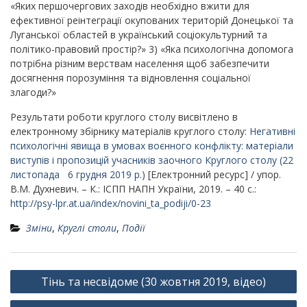
«Яких першочергових заходів необхідно вжити для
ефективної реінтеграції окупованих територій Донецької та
Луганської областей в український соціокультурний та
політико-правовий простір?» 3) «Яка психологічна допомога
потрібна різним верствам населення щоб забезпечити
досягнення порозуміння та відновлення соціальної
злагоди?»
Результати роботи круглого столу висвітлено в
електронному збірнику матеріалів круглого столу:
Негативні
психологічні явища в умовах воєнного конфлікту: матеріали
виступів і пропозицій учасників заочного Круглого столу (22
листопада 6 грудня 2019 р.)
[Електронний ресурс] / упор.
В.М. Духневич. – К.: ІСПП НАПН України, 2019. – 40 с.:
http://psy-lpr.at.ua/index/novini_ta_podiji/0-23
Зміни
,
Круглі столи
,
Події
Навігація
Тінь та несвідоме (30 жовтня 2019, відео)
записів