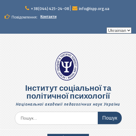
Перейти
до
+38(044) 425-24-08
info@ispp.org.ua
вмісту
Контакти
Повідомлення:
Вибрати
мову
Інститут соціальної та
політичної психології
Національної академії педагогічних наук України
Шукати: