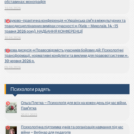
обставинах: монографія
16.06.2026
ІІ Науково-практична конференція «Українська сім’я в міжкультурних та
трансдисциплінарних вимірах сучасності» (Київ – Миколаїв, 14 -15
травня 2026 року). НАДБАННЯ КОНФЕРЕНЦІЇ
10.06.2026
Фахова дискусія «Правосвідомість учасників бойових дій: Психологічні
трансформації, нормативні конфлікти та виклики для правової системи».
30 червня 2026 р.
09.06.2026
Психологи радять
Ольга Плетка – Психологія для всіх на кожен день під час війни.
Пам’ятка
20.01.2025
Психологічна підтримка учнів та організація навчання під час
війни – Вебінар для педагогів