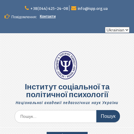
Перейти
до
+38(044) 425-24-08
info@ispp.org.ua
вмісту
Контакти
Повідомлення:
Вибрати
мову
Інститут соціальної та
політичної психології
Національної академії педагогічних наук України
Шукати: