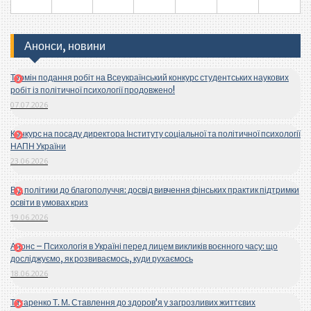
Анонси, новини
Термін подання робіт на Всеукраїнський конкурс студентських наукових
робіт із політичної психології продовжено!
07.07.2026
Конкурс на посаду директора Інституту соціальної та політичної психології
НАПН України
23.06.2026
Від політики до благополуччя: досвід вивчення фінських практик підтримки
освіти в умовах криз
19.06.2026
Анонс – Психологія в Україні перед лицем викликів воєнного часу: що
досліджуємо, як розвиваємось, куди рухаємось
18.06.2026
Титаренко Т. М. Ставлення до здоров’я у загрозливих життєвих