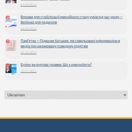
01.04.2022
Вправи для стабілізації емоційного стану учнів під час уроку –
Вебінар для педагогів
26.03.2022
Пам’ятка – Підказки батькам, які схвильовані інформацією в
медіа про ризиковану поведінку підлітків
20.12.2021
Булінг як групова травма: Що з цим робити?
15.11.2021
Вибрати
мову