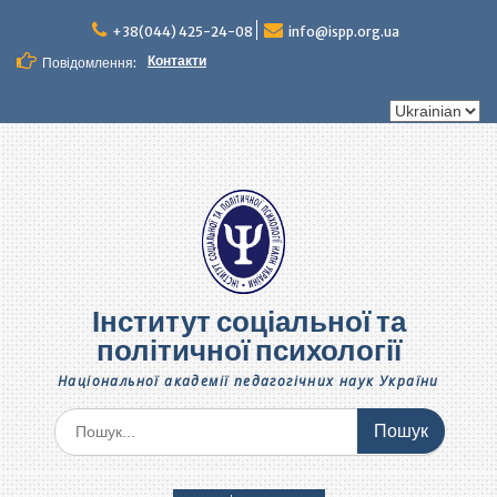
Перейти
до
+38(044) 425-24-08
info@ispp.org.ua
вмісту
Контакти
Повідомлення:
Вибрати
мову
Інститут соціальної та
політичної психології
Національної академії педагогічних наук України
Шукати: