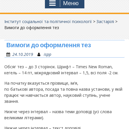
Меню
Інститут соціальної та політичної психології
>
Застарілі
>
Вимоги до оформлення тез
Вимоги до оформлення тез
24.10.2019
ispp
Обсяг тез – до 3 сторінок. Шрифт – Times New Roman,
кегель – 14 пт, міжрядковий інтервал – 1,5, всі поля -2 см.
На початку вказується прізвище, ім’я,
по батькові автора, посада та повна назва установи, у якій
працює чи навчається автор, науковий ступінь, учене
звання.
Нижче через інтервал – назва теми доповіді (усі слова
великими літерами).
Нижче через інтервал – текст доповіді.