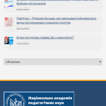
Вебінар для педагогів
26.03.2022
Пам’ятка – Підказки батькам, які схвильовані інформацією в
медіа про ризиковану поведінку підлітків
20.12.2021
Булінг як групова травма: Що з цим робити?
15.11.2021
Вибрати
мову