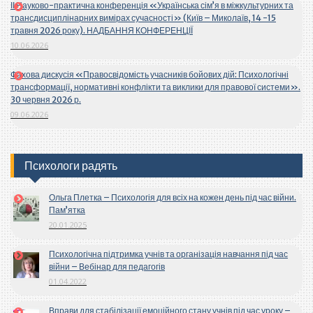
ІІ Науково-практична конференція «Українська сім’я в міжкультурних та
трансдисциплінарних вимірах сучасності» (Київ – Миколаїв, 14 -15
травня 2026 року). НАДБАННЯ КОНФЕРЕНЦІЇ
10.06.2026
Фахова дискусія «Правосвідомість учасників бойових дій: Психологічні
трансформації, нормативні конфлікти та виклики для правової системи».
30 червня 2026 р.
09.06.2026
Психологи радять
Ольга Плетка – Психологія для всіх на кожен день під час війни.
Пам’ятка
20.01.2025
Психологічна підтримка учнів та організація навчання під час
війни – Вебінар для педагогів
01.04.2022
Вправи для стабілізації емоційного стану учнів під час уроку –