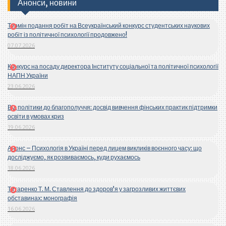
Анонси, новини
Термін подання робіт на Всеукраїнський конкурс студентських наукових
робіт із політичної психології продовжено!
07.07.2026
Конкурс на посаду директора Інституту соціальної та політичної психології
НАПН України
23.06.2026
Від політики до благополуччя: досвід вивчення фінських практик підтримки
освіти в умовах криз
19.06.2026
Анонс – Психологія в Україні перед лицем викликів воєнного часу: що
досліджуємо, як розвиваємось, куди рухаємось
18.06.2026
Титаренко Т. М. Ставлення до здоров’я у загрозливих життєвих
обставинах: монографія
16.06.2026