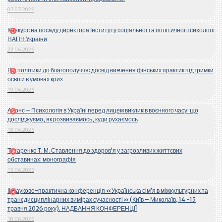
07.07.2026
Конкурс на посаду директора Інституту соціальної та політичної психології
НАПН України
23.06.2026
Від політики до благополуччя: досвід вивчення фінських практик підтримки
освіти в умовах криз
19.06.2026
Анонс – Психологія в Україні перед лицем викликів воєнного часу: що
досліджуємо, як розвиваємось, куди рухаємось
18.06.2026
Титаренко Т. М. Ставлення до здоров’я у загрозливих життєвих
обставинах: монографія
16.06.2026
ІІ Науково-практична конференція «Українська сім’я в міжкультурних та
трансдисциплінарних вимірах сучасності» (Київ – Миколаїв, 14 -15
травня 2026 року). НАДБАННЯ КОНФЕРЕНЦІЇ
10.06.2026