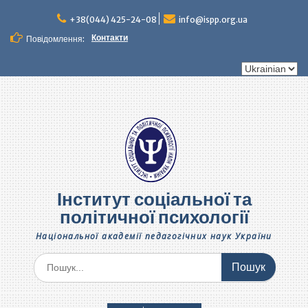
Перейти
до
+38(044) 425-24-08
info@ispp.org.ua
вмісту
Контакти
Повідомлення:
Вибрати
мову
Інститут соціальної та
політичної психології
Національної академії педагогічних наук України
Шукати: