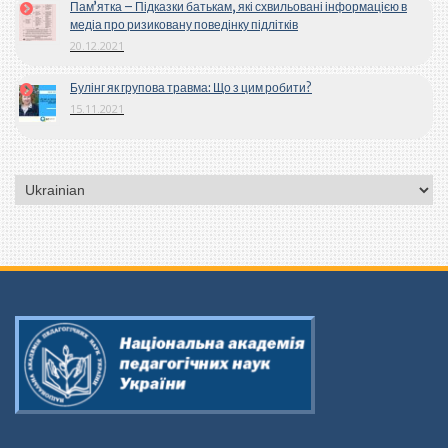
Пам’ятка – Підказки батькам, які схвильовані інформацією в
медіа про ризиковану поведінку підлітків
20.12.2021
Булінг як групова травма: Що з цим робити?
15.11.2021
Вибрати
мову