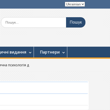
Вибрати
мову
Шукати:
ичні видання
Партнери
ична психологія д