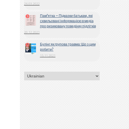
26.03.2022
Пам’ятка – Підказки батькам, які
схвильовані інформацією в медіа
про ризиковану поведінку підлітків
20.12.2021
Булінг як групова травма: Що з цим
робити?
15.11.2021
Вибрати
мову