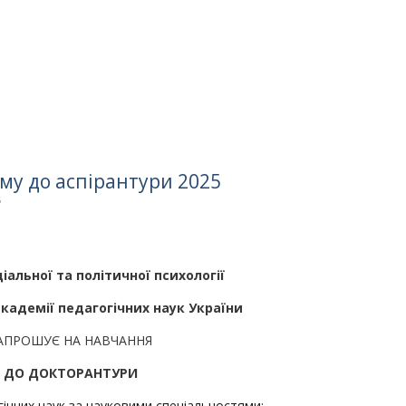
у до аспірантури 2025
5
ціальної та політичної психології
академії педагогічних наук України
АПРОШУЄ НА НАВЧАННЯ
ДО
ДОКТОРАНТУРИ
гічних наук за науковими спеціальностями: