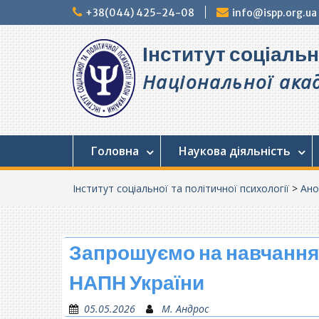
Перейти
+38(044) 425-24-08
info@ispp.org.ua
до
вмісту
Інститут соціальн
Національної акад
Головна
Наукова діяльність
Інститут соціальної та політичної психології
>
Ано
Запрошуємо на навчання
НАПН України
05.05.2026
М. Андрос