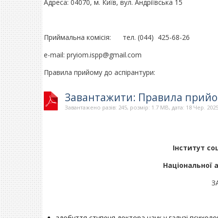
Адреса: 04070, м. Київ, вул. Андріївська 15
Приймальна комісія: тел. (044) 425-68-26
e-mail: pryiom.ispp@gmail.com
Правила прийому до аспірантури:
Завантажити: Правила прийом
Завантажено разів: 245, розмір: 1.7 MB, дата: 18 Чер. 202
Інститут со
Національної 
З
здобуття ступеня доктора наук у галузі психоло