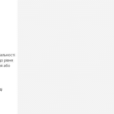
іальності
до рівня
ня або
ді