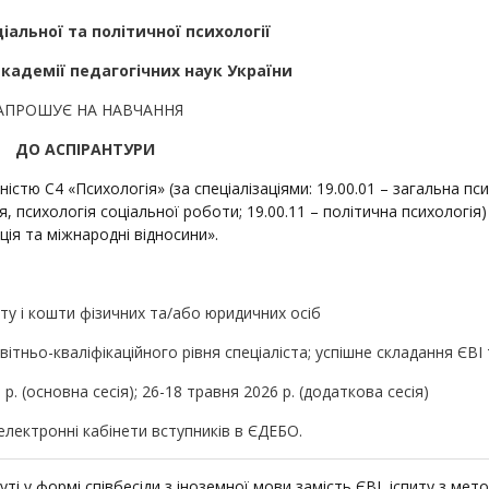
ціальної та політичної психології
академії педагогічних наук України
АПРОШУЄ НА НАВЧАННЯ
ДО АСПІРАНТУРИ
істю С4 «Психологія» (за спеціалізаціями: 19.00.01 – загальна пси
ія, психологія соціальної роботи; 19.00.11 – політична психологія)
ція та міжнародні відносини».
у і кошти фізичних та/або юридичних осіб
вітньо-кваліфікаційного рівня спеціаліста; успішне складання ЄВІ
 р. (основна сесія); 26-18 травня 2026 р. (додаткова сесія)
електронні кабінети вступників в ЄДЕБО.
ті у формі співбесіди з іноземної мови замість ЄВІ, іспиту з мето