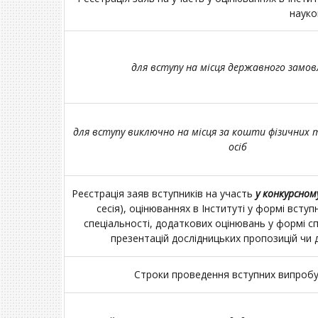
науко
для
вступу
на
місця
державного
замов
для вступу виключно на місця за кошти фізичних
осіб
Реєстрація заяв вступників на участь
у конкурсном
сесія), оцінюваннях в Інституті у формі вступн
спеціальності, додаткових оцінювань у формі спі
презентацій дослідницьких пропозицій чи 
Строки проведення вступних випроб