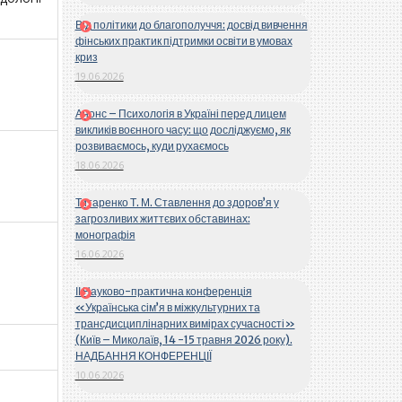
Від політики до благополуччя: досвід вивчення
фінських практик підтримки освіти в умовах
криз
19.06.2026
Анонс – Психологія в Україні перед лицем
викликів воєнного часу: що досліджуємо, як
розвиваємось, куди рухаємось
18.06.2026
Титаренко Т. М. Ставлення до здоров’я у
загрозливих життєвих обставинах:
монографія
16.06.2026
ІІ Науково-практична конференція
«Українська сім’я в міжкультурних та
трансдисциплінарних вимірах сучасності»
(Київ – Миколаїв, 14 -15 травня 2026 року).
НАДБАННЯ КОНФЕРЕНЦІЇ
10.06.2026