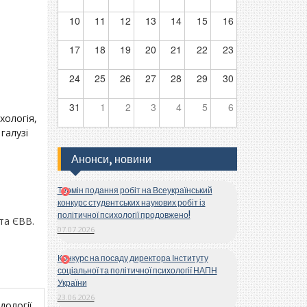
10
11
12
13
14
15
16
17
18
19
20
21
22
23
24
25
26
27
28
29
30
31
1
2
3
4
5
6
хологія,
 галузі
Анонси, новини
Термін подання робіт на Всеукраїнський
конкурс студентських наукових робіт із
політичної психології продовжено!
 та ЄВВ.
07.07.2026
Конкурс на посаду директора Інституту
соціальної та політичної психології НАПН
України
23.06.2026
дології