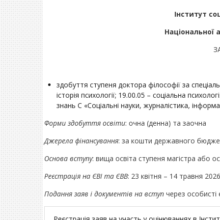
Інститут со
Національної 
З
здобуття ступеня доктора філософії за спеціальн
історія психології; 19.00.05 – соціальна психолог
знань С «Соціальні науки, журналістика, інформа
Форм
и
здобуття освіти
: очна (денна) та заочна
Джерела фінансування
: за кошти державного бюджет
Основа вступу
: вища освіта ступеня магістра або ос
Реєстрація на ЄВІ та ЄВВ
: 23 квітня – 14 травня 2026
Подання заяв і документів на вступ
через особисті 
Реєстрація заяв на участь у оцінюваннях в Інститу