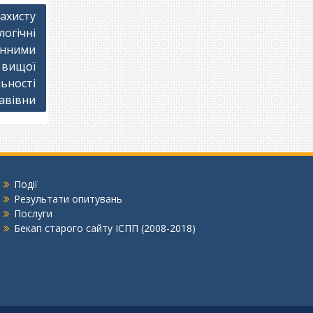
захисту
логічні
єнними
 вищої
льності
авівни
Події
Результати опитувань
Послуги
Бекап старого сайту ІСПП (2008-2018)