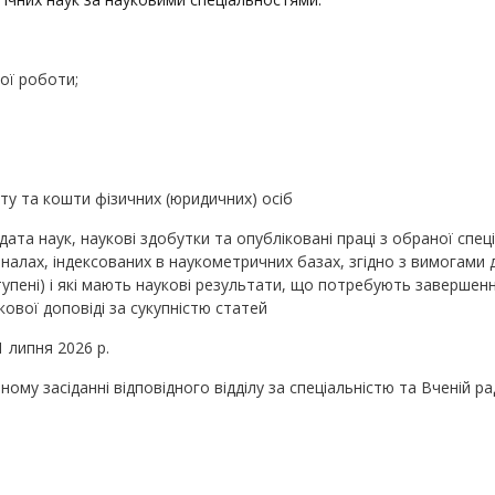
ної роботи;
у та кошти фізичних (юридичних) осіб
дата наук, наукові здобутки та опубліковані праці з обраної спец
налах, індексованих в наукометричних базах, згідно з вимогами 
 ступені) і які мають наукові результати, що потребують завершен
кової доповіді за сукупністю статей
1 липня 2026 р.
ому засіданні відповідного відділу за спеціальністю та Вченій ра