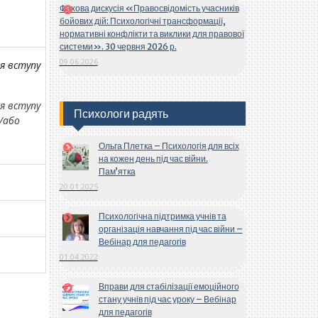
Фахова дискусія «Правосвідомість учасників
бойових дій: Психологічні трансформації,
нормативні конфлікти та виклики для правової
системи». 30 червня 2026 р.
09.06.2026
ля вступу
ля вступу
Психологи радять
/або
Ольга Плетка – Психологія для всіх
на кожен день під час війни.
Пам’ятка
20.01.2025
Психологічна підтримка учнів та
організація навчання під час війни –
Вебінар для педагогів
01.04.2022
Вправи для стабілізації емоційного
стану учнів під час уроку – Вебінар
для педагогів