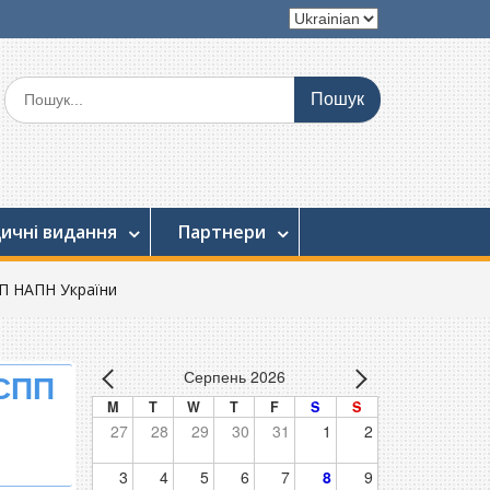
Вибрати
мову
Шукати:
ичні видання
Партнери
ПП НАПН України
Серпень 2026
ІСПП
M
T
W
T
F
S
S
27
28
29
30
31
1
2
3
4
5
6
7
8
9