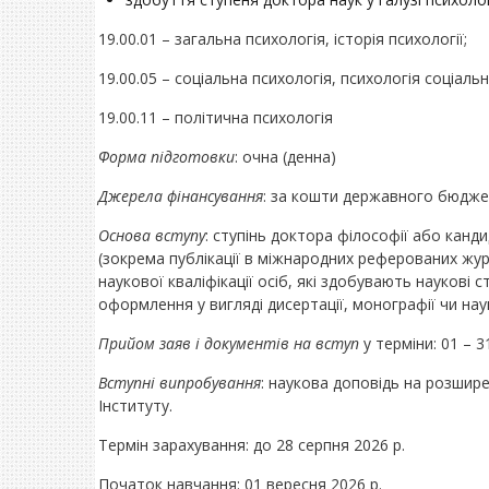
19.00.01 – загальна психологія, історія психології;
19.00.05 – соціальна психологія, психологія соціаль
19.00.11 – політична психологія
Форма
підготовки
: очна (денна)
Джерела фінансування
: за кошти державного бюджет
Основа вступу
: ступінь доктора філософії або канди
(зокрема публікації в міжнародних реферованих жур
наукової кваліфікації осіб, які здобувають наукові
оформлення у вигляді дисертації, монографії чи нау
П
рийом
заяв і документів на вступ
у терміни: 01 – 3
Вступні випробування
: наукова доповідь на розширен
Інституту.
Термін зарахування: до 28 серпня 2026 р.
Початок навчання: 01 вересня 2026 р.