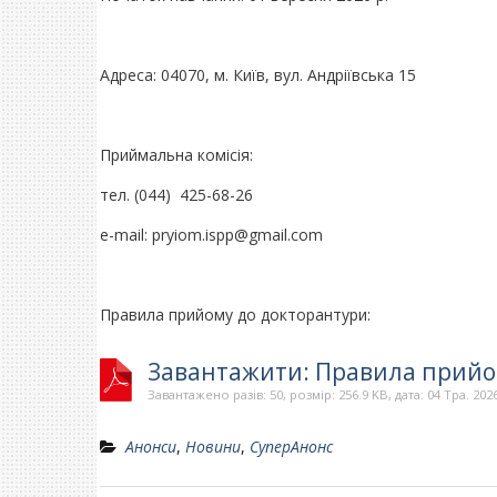
Адреса: 04070, м. Київ, вул. Андріївська 15
Приймальна комісія:
тел. (044) 425-68-26
e-mail: pryiom.ispp@gmail.com
Правила прийому до докторантури:
Завантажити: Правила прийом
Завантажено разів: 50, розмір: 256.9 KB, дата: 04 Тра. 202
Анонси
,
Новини
,
СуперАнонс