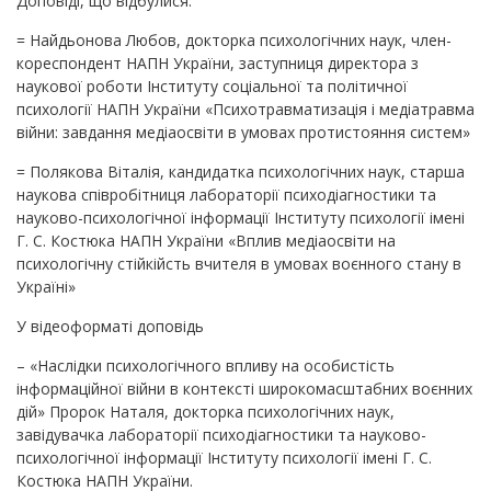
Доповіді, що відбулися:
= Найдьонова Любов, докторка психологічних наук, член-
кореспондент НАПН України, заступниця директора з
наукової роботи Інституту соціальної та політичної
психології НАПН України «Психотравматизація і медіатравма
війни: завдання медіаосвіти в умовах протистояння систем»
= Полякова Віталія, кандидатка психологічних наук, старша
наукова співробітниця лабораторії психодіагностики та
науково-психологічної інформації Інституту психології імені
Г. С. Костюка НАПН України «Вплив медіаосвіти на
психологічну стійкійсть вчителя в умовах воєнного стану в
Україні»
У відеоформаті доповідь
– «Наслідки психологічного впливу на особистість
інформаційної війни в контексті широкомасштабних воєнних
дій» Пророк Наталя, докторка психологічних наук,
завідувачка лабораторії психодіагностики та науково-
психологічної інформації Інституту психології імені Г. С.
Костюка НАПН України.