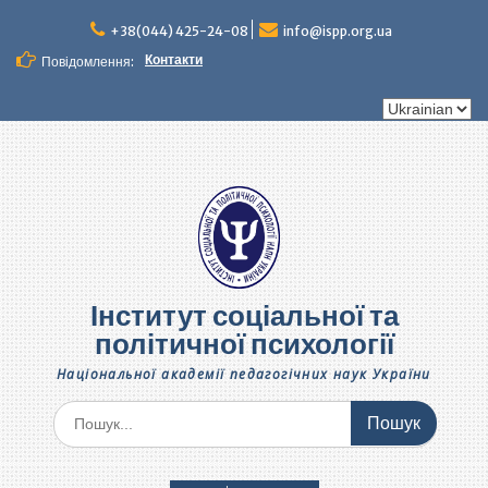
Перейти
до
+38(044) 425-24-08
info@ispp.org.ua
вмісту
Контакти
Повідомлення:
Вибрати
мову
Інститут соціальної та
політичної психології
Національної академії педагогічних наук України
Шукати: