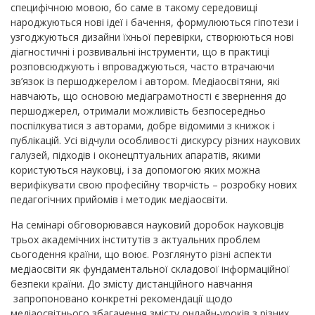
специфічною мовою, бо саме в такому середовищі
народжуються нові ідеї і бачення, формулюються гіпотези і
узгоджуються дизайни їхньої перевірки, створюються нові
діагностичні і розвивальні інструменти, що в практиці
розповсюджують і впроваджуються, часто втрачаючи
зв’язок із першоджерелом і автором. Медіаосвітяни, які
навчають, що основою медіаграмотності є звернення до
першоджерел, отримали можливість безпосередньо
поспілкуватися з авторами, добре відомими з книжок і
публікацій. Усі відчули особливості дискурсу різних наукових
галузей, підходів і оконецптуальних апаратів, якими
користуються науковці, і за допомогою яких можна
верифікувати свою професійну творчість – розробку нових
педагогічних прийомів і методик медіаосвіти.
На семінарі обговорювався науковий доробок науковців
трьох академічних інститутів з актуальних проблем
сьогодення країни, що воює. Розглянуто різні аспекти
медіаосвіти як фундаментальної складової інформаційної
безпеки країни. До змісту дистанційного навчання
запропоновано конкретні рекомендації щодо
медіаосвітнього збагачення змісту онлайн-уроків з різних