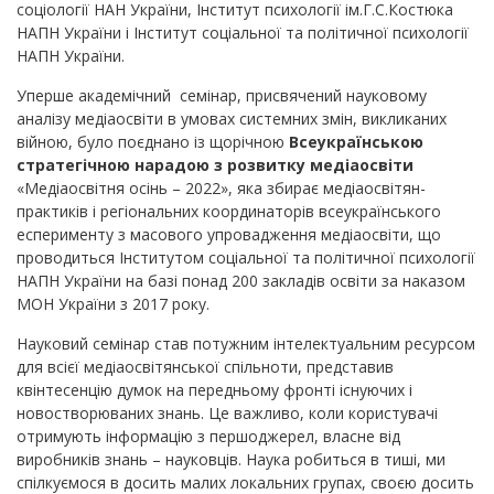
соціології НАН України, Інститут психології ім.Г.С.Костюка
НАПН України і Інститут соціальної та політичної психології
НАПН України.
Уперше академічний семінар, присвячений науковому
аналізу медіаосвіти в умовах системних змін, викликаних
війною, було поєднано із щорічною
Всеукраїнською
стратегічною нарадою з розвитку медіаосвіти
«Медіаосвітня осінь – 2022», яка збирає медіаосвітян-
практиків і регіональних координаторів всеукраїнського
есперименту з масового упровадження медіаосвіти, що
проводиться Інститутом соціальної та політичної психології
НАПН України на базі понад 200 закладів освіти за наказом
МОН України з 2017 року.
Науковий семінар став потужним інтелектуальним ресурсом
для всієї медіаосвітянської спільноти, представив
квінтесенцію думок на передньому фронті існуючих і
новостворюваних знань. Це важливо, коли користувачі
отримують інформацію з першоджерел, власне від
виробників знань – науковців. Наука робиться в тиші, ми
спілкуємося в досить малих локальних групах, своєю досить