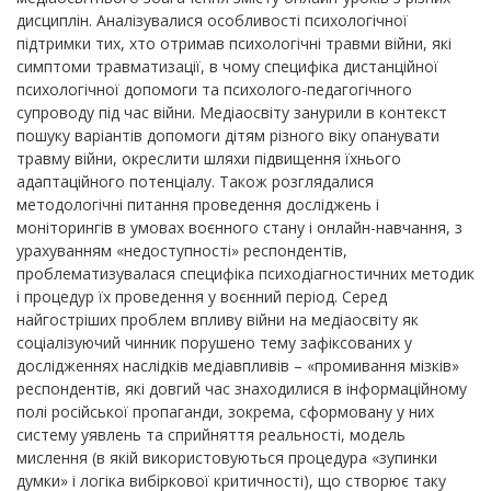
дисциплін. Аналізувалися особливості психологічної
підтримки тих, хто отримав психологічні травми війни, які
симптоми травматизації, в чому специфіка дистанційної
психологічної допомоги та психолого-педагогічного
супроводу під час війни. Медіаосвіту занурили в контекст
пошуку варіантів допомоги дітям різного віку опанувати
травму війни, окреслити шляхи підвищення їхнього
адаптаційного потенціалу. Також розглядалися
методологічні питання проведення досліджень і
моніторингів в умовах воєнного стану і онлайн-навчання, з
урахуванням «недоступності» респондентів,
проблематизувалася специфіка психодіагностичних методик
і процедур їх проведення у воєнний період. Серед
найгостріших проблем впливу війни на медіаосвіту як
соціалізуючий чинник порушено тему зафіксованих у
дослідженнях наслідків медіавпливів – «промивання мізків»
респондентів, які довгий час знаходилися в інформаційному
полі російської пропаганди, зокрема, сформовану у них
систему уявлень та сприйняття реальності, модель
мислення (в якій використовуються процедура «зупинки
думки» і логіка вибіркової критичності), що створює таку