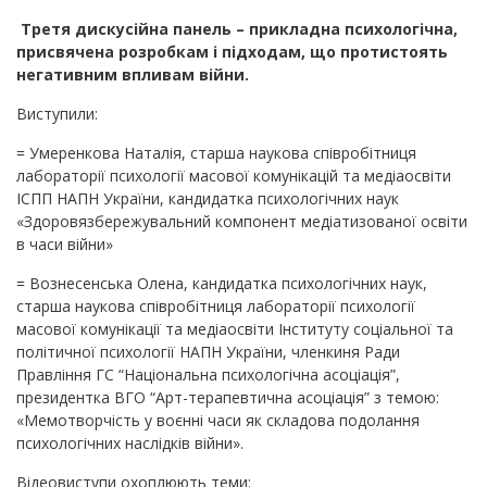
Третя дискусійна панель – прикладна психологічна,
присвячена розробкам і підходам, що протистоять
негативним впливам війни.
Виступили:
= Умеренкова Наталія, старша наукова співробітниця
лабораторії психології масової комунікацій та медіаосвіти
ІСПП НАПН України, кандидатка психологічних наук
«Здоровязбережувальний компонент медіатизованої освіти
в часи війни»
= Вознесенська Олена, кандидатка психологічних наук,
старша наукова співробітниця лабораторії психології
масової комунікації та медіаосвіти Інституту соціальної та
політичної психології НАПН України, членкиня Ради
Правління ГС “Національна психологічна асоціація”,
президентка ВГО “Арт-терапевтична асоціація” з темою:
«Мемотворчість у воєнні часи як складова подолання
психологічних наслідків війни».
Відеовиступи охоплюють теми: