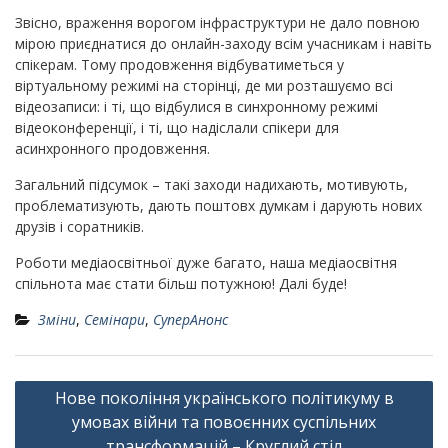
Звісно, враження ворогом інфраструктури не дало повною
мірою приєднатися до онлайн-заходу всім учасникам і навіть
спікерам. Тому продовження відбуватиметься у
віртуальному режимі на сторінці, де ми розташуємо всі
відеозаписи: і ті, що відбулися в синхронному режимі
відеоконференції, і ті, що надіслали спікери для
асинхронного продовження.
Загальний підсумок – такі заходи надихають, мотивують,
проблематизують, дають поштовх думкам і дарують нових
друзів і соратників.
Роботи медіаосвітньої дуже багато, наша медіаосвітня
спільнота має стати більш потужною! Далі буде!
Зміни
,
Семінари
,
СуперАнонс
Навігація
Нове покоління українського політикуму в
записів
умовах війни та повоєнних суспільних
трансформацій – Круглий стіл