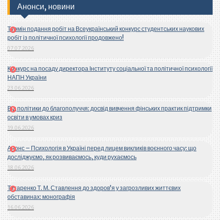
Анонси, новини
Термін подання робіт на Всеукраїнський конкурс студентських наукових
робіт із політичної психології продовжено!
07.07.2026
Конкурс на посаду директора Інституту соціальної та політичної психології
НАПН України
23.06.2026
Від політики до благополуччя: досвід вивчення фінських практик підтримки
освіти в умовах криз
19.06.2026
Анонс – Психологія в Україні перед лицем викликів воєнного часу: що
досліджуємо, як розвиваємось, куди рухаємось
18.06.2026
Титаренко Т. М. Ставлення до здоров’я у загрозливих життєвих
обставинах: монографія
16.06.2026