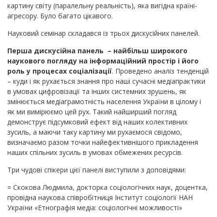
картину світу (паралельну реальність), яка вигідна країні-
агресору. Було багато цікавого.
Науковий семінар складався із трьох дискусійних панелей.
Перша дискусійна панель – найбільш широкого
наукового погляду на інформаційний простір і його
роль у процесах соціалізації
. Проведено аналіз тенденцій
– куди і як рухається знання про наші сучасні медіапрактики
в умовах цифровізації та інших системних зрушень, як
змінюється медіаграмотність населення України в цілому і
як ми вимірюємо цей рух. Такий найширший погляд
демонструє підсумковий ефект від наших колективних
зусиль, а маючи таку картину ми рухаємося свідомо,
визначаємо разом точки найефективнішого прикладення
наших спільних зусиль в умовах обмежених ресурсів.
Три чудові спікери цієї панелі виступили з доповідями:
= Скокова Людмила, докторка соціологічних наук, доцентка,
провідна наукова співробітниця Інститут соціології НАН
України «Етнографія медіа: соціологічні можливості»