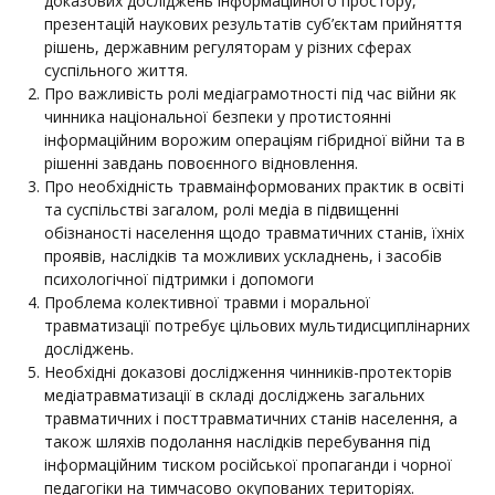
доказових досліджень інформаційного простору,
презентацій наукових результатів суб’єктам прийняття
рішень, державним регуляторам у різних сферах
суспільного життя.
Про важливість ролі медіаграмотності під час війни як
чинника національної безпеки у протистоянні
інформаційним ворожим операціям гібридної війни та в
рішенні завдань повоєнного відновлення.
Про необхідність травмаінформованих практик в освіті
та суспільстві загалом, ролі медіа в підвищенні
обізнаності населення щодо травматичних станів, їхніх
проявів, наслідків та можливих ускладнень, і засобів
психологічної підтримки і допомоги
Проблема колективної травми і моральної
травматизації потребує цільових мультидисциплінарних
досліджень.
Необхідні доказові дослідження чинників-протекторів
медіатравматизації в складі досліджень загальних
травматичних і посттравматичних станів населення, а
також шляхів подолання наслідків перебування під
інформаційним тиском російської пропаганди і чорної
педагогіки на тимчасово окупованих територіях.