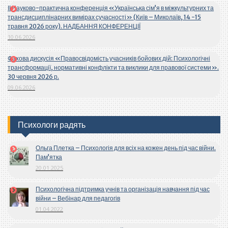
ІІ Науково-практична конференція «Українська сім’я в міжкультурних та
трансдисциплінарних вимірах сучасності» (Київ – Миколаїв, 14 -15
травня 2026 року). НАДБАННЯ КОНФЕРЕНЦІЇ
10.06.2026
Фахова дискусія «Правосвідомість учасників бойових дій: Психологічні
трансформації, нормативні конфлікти та виклики для правової системи».
30 червня 2026 р.
09.06.2026
Психологи радять
Ольга Плетка – Психологія для всіх на кожен день під час війни.
Пам’ятка
20.01.2025
Психологічна підтримка учнів та організація навчання під час
війни – Вебінар для педагогів
01.04.2022