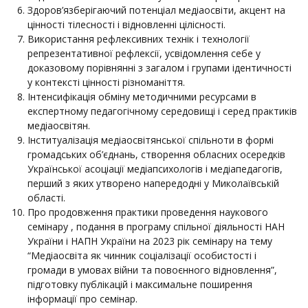
Здоров’язберігаючий потенціал медіаосвіти, акцент на
цінності тілесності і відновленні цілісності.
Використання рефлексивних технік і технології
репрезентативної рефлексії, усвідомлення себе у
доказовому порівнянні з загалом і групами ідентичності
у контексті цінності різноманіття.
Інтенсифікація обміну методичними ресурсами в
експертному педагогічному середовищі і серед практиків
медіаосвітян.
Інституалізація медіаосвітянської спільноти в формі
громадських об’єднань, створення обласних осередків
Української асоціації медіапсихологів і медіапедагогів,
перший з яких утворено напередодні у Миколаївській
області.
Про продовження практики проведення наукового
семінару , подання в програму спільної діяльності НАН
України і НАПН України на 2023 рік семінару на тему
“Медіаосвіта як чинник соціалізації особистості і
громади в умовах війни та повоєнного відновлення”,
підготовку публікацій і максимальне поширення
інформації про семінар.