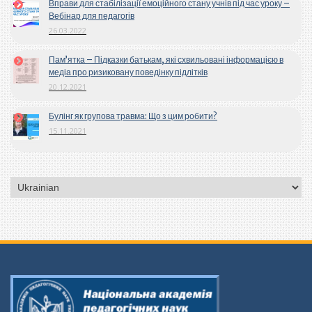
Вправи для стабілізації емоційного стану учнів під час уроку –
Вебінар для педагогів
26.03.2022
Пам’ятка – Підказки батькам, які схвильовані інформацією в
медіа про ризиковану поведінку підлітків
20.12.2021
Булінг як групова травма: Що з цим робити?
15.11.2021
Вибрати
мову