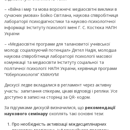
– «Війна і мир та мова ворожнечі: медіаосвітні виклики в
сучасних умовах» Бойко Світлана, наукова співробітниця
лабораторії психодіагностики та науково-психологічної
інформації Інституту психології імені Г. С. Костюка НАПН
України
– «Медіаосвітні програми для талановитої учнівської
молоді: соціалізуючий потенціал» Дятел Надія, молодша
наукова співробітниця лабораторії психології масової
комунікації та медіаосвіти Інституту соціальної та
політичної психології НАПН України, керівниця програми
“Кіберпсихологія” КМАНУМ
Дискусії ледве вкладалися в регламент через активну
участь: запитання спікерам, цікаві відповіді і репліки. Усе
доступно в записі на сторінці за QR- кодом.
За підсумками дискусій визначилися, що
рекомендації
наукового семінару
охоплять такі основні тези:
Про необхідність активізації міждисциплінарних