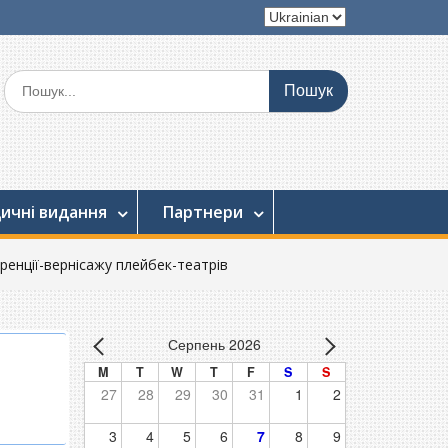
Вибрати
мову
Шукати:
ичні видання
Партнери
ренції-вернісажу плейбек-театрів
Серпень 2026
M
T
W
T
F
S
S
27
28
29
30
31
1
2
3
4
5
6
7
8
9