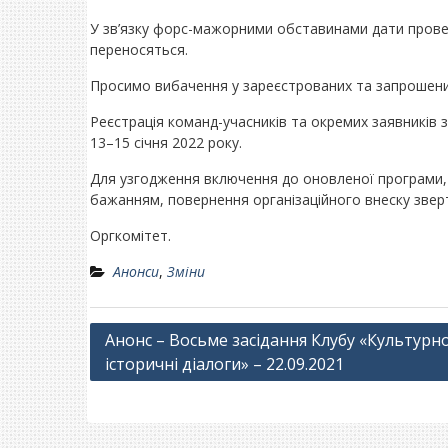
У зв’язку форс-мажорними обставинами дати провед
переносяться.
Просимо вибачення у зареєстрованих та запрошених 
Реєстрація команд-учасників та окремих заявників
13–15 січня 2022 року.
Для узгодження включення до оновленої програми, м
бажанням, повернення організаційного внеску звер
Оргкомітет.
Анонси
,
Зміни
Навігація
Анонс – Восьме засідання Клубу «Культурн
історичні діалоги» – 22.09.2021
записів