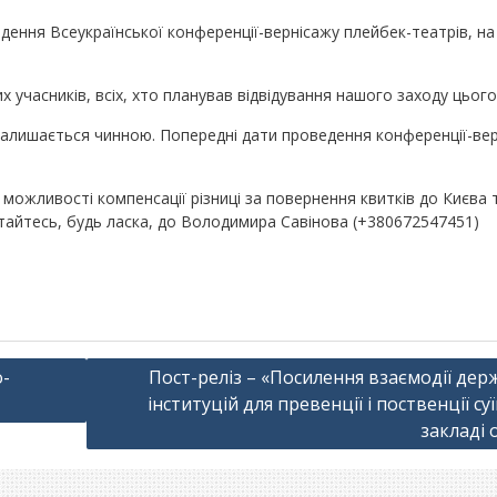
ення Всеукраїнської конференції-вернісажу плейбек-театрів, на
учасників, всіх, хто планував відвідування нашого заходу цього 
 залишається чинною. Попередні дати проведення конференції-вер
ожливості компенсації різниці за повернення квитків до Києва т
тайтесь, будь ласка, до Володимира Савінова (+380672547451)
о-
Пост-реліз – «Посилення взаємодії дер
інституцій для превенції і поственції су
закладі 