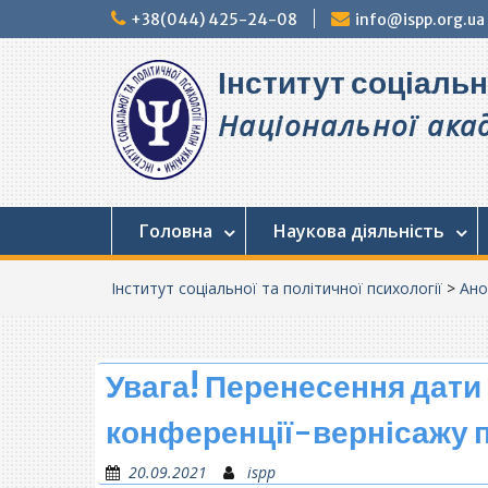
Перейти
+38(044) 425-24-08
info@ispp.org.ua
до
вмісту
Інститут соціальн
Національної акад
Головна
Наукова діяльність
Інститут соціальної та політичної психології
>
Ано
Увага! Перенесення дати
конференції-вернісажу 
20.09.2021
ispp