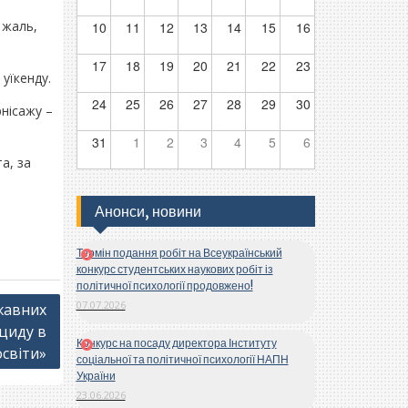
 жаль,
10
11
12
13
14
15
16
17
18
19
20
21
22
23
уїкенду.
24
25
26
27
28
29
30
нісажу –
31
1
2
3
4
5
6
а, за
Анонси, новини
Термін подання робіт на Всеукраїнський
конкурс студентських наукових робіт із
політичної психології продовжено!
07.07.2026
жавних
їциду в
Конкурс на посаду директора Інституту
освіти»
соціальної та політичної психології НАПН
України
23.06.2026