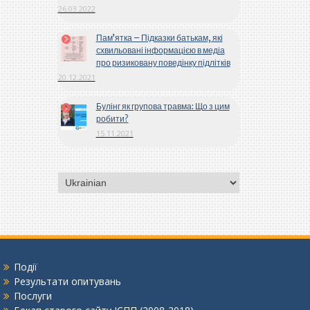
26.03.2022
Пам’ятка – Підказки батькам, які
схвильовані інформацією в медіа
про ризиковану поведінку підлітків
20.12.2021
Булінг як групова травма: Що з цим
робити?
15.11.2021
Вибрати
мову
Події
Результати опитувань
Послуги