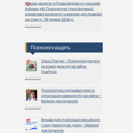
Фахова дискусія «Правосвідомість учасників
бойових дій: Психологічні трансформації,
нормативні конфлікти та виклики для правової
системи». 30 червня 2026 р.
09.06.2026
Психологи радять
Ольга Плетка – Психологія для всіх
на кожен день під час війни.
Пам’ятка
20.01.2025
Психологічна підтримка учнів та
організація навчання під час війни –
Вебінар для педагогів
01.04.2022
Вправи для стабілізації емоційного
стану учнів під час уроку – Вебінар
для педагогів