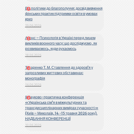
Від політики до благополуччя: досвід вивчення
фінських практик підтримки освіти в умовах
криз
19.06.2026
Анонс – Психологія в Україні перед лицем
викликів воєнного часу: що досліджуємо, як
розвиваємось, куди рухаємось
18.06.2026
Титаренко Т. М. Ставлення до здоров’я у
загрозливих життєвих обставинах:
монографія
16.06.2026
ІІ Науково-практична конференція
«Українська сім’я в міжкультурних та
трансдисциплінарних вимірах сучасності»
(Київ – Миколаїв, 14 -15 травня 2026 року).
НАДБАННЯ КОНФЕРЕНЦІЇ
10.06.2026