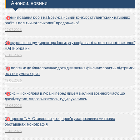
Анонси, новини
Термін подання робіт на Всеукраїнський конкурс студентських наукових
робіт із політичної психології продовжено!
07.07.2026
Конкурс на посаду директора Інституту соціальної та політичної психології
НАПН України
23.06.2026
Від політики до благополуччя: досвід вивчення фінських практик підтримки
освіти в умовах криз
19.06.2026
Анонс – Психологія в Україні перед лицем викликів воєнного часу: що
досліджуємо, як розвиваємось, куди рухаємось
18.06.2026
Титаренко Т. М. Ставлення до здоров’я у загрозливих життєвих
обставинах: монографія
16.06.2026