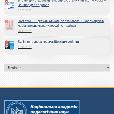
Вправи для стабілізації емоційного стану учнів під час уроку –
Вебінар для педагогів
26.03.2022
Пам’ятка – Підказки батькам, які схвильовані інформацією в
медіа про ризиковану поведінку підлітків
20.12.2021
Булінг як групова травма: Що з цим робити?
15.11.2021
Вибрати
мову