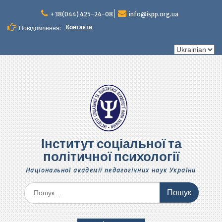
Перейти
до
+38(044) 425-24-08
info@ispp.org.ua
вмісту
Контакти
Повідомлення:
Вибрати
мову
Інститут соціальної та
політичної психології
Національної академії педагогічних наук України
Шукати: