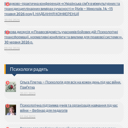
ІІ Науково-практична конференція «Українська сім’я в міжкультурних та
трансдисциплінарних вимірах сучасності» (Київ – Миколаїв, 14 -15
травня 2026 року). НАДБАННЯ КОНФЕРЕНЦІЇ
10.06.2026
Фахова дискусія «Правосвідомість учасників бойових дій: Психологічні
трансформації, нормативні конфлікти та виклики для правової системи».
30 червня 2026 р.
09.06.2026
Психологи радять
Ольга Плетка – Психологія для всіх на кожен день під час війни.
Пам’ятка
20.01.2025
Психологічна підтримка учнів та організація навчання під час
війни – Вебінар для педагогів
01.04.2022