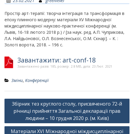
23.02.2021
greenlevel
Простір арт-терапії: творча інтеграція та трансформація в
епоху плинного модерну: матеріали ХV Міжнародної
міждисциплінарної науково-практичної конференції (м.
Львів, 16-18 лютого 2018 р.) / [за наук. ред. А.П. Чуприкова,
Л.А. Найдьонової, О.Л. Вознесенської, О.М. Скнар]. – К. :
Золоті ворота, 2018. – 196 с.
Завантажити: art-conf-18
Завантажено разів: 185, розмір: 2.8 MB, дата: 23 Лют. 2021
Зміни
,
Конференції
Навігація
Збірник тез круглого столу, присвяченого 72-й
записів
річниці прийняття Загальної декларації прав
людини – 10 грудня 2020 р. (м. Київ)
Матеріали ХVІ Міжнародної міждисциплінарної