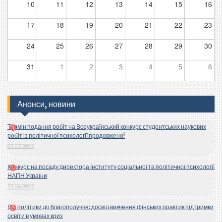
10
11
12
13
14
15
16
17
18
19
20
21
22
23
24
25
26
27
28
29
30
31
1
2
3
4
5
6
Анонси, новини
Термін подання робіт на Всеукраїнський конкурс студентських наукових
робіт із політичної психології продовжено!
07.07.2026
Конкурс на посаду директора Інституту соціальної та політичної психології
НАПН України
23.06.2026
Від політики до благополуччя: досвід вивчення фінських практик підтримки
освіти в умовах криз