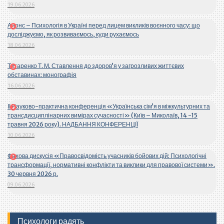
19.06.2026
Анонс – Психологія в Україні перед лицем викликів воєнного часу: що
досліджуємо, як розвиваємось, куди рухаємось
18.06.2026
Титаренко Т. М. Ставлення до здоров’я у загрозливих життєвих
обставинах: монографія
16.06.2026
ІІ Науково-практична конференція «Українська сім’я в міжкультурних та
трансдисциплінарних вимірах сучасності» (Київ – Миколаїв, 14 -15
травня 2026 року). НАДБАННЯ КОНФЕРЕНЦІЇ
10.06.2026
Фахова дискусія «Правосвідомість учасників бойових дій: Психологічні
трансформації, нормативні конфлікти та виклики для правової системи».
30 червня 2026 р.
09.06.2026
Психологи радять