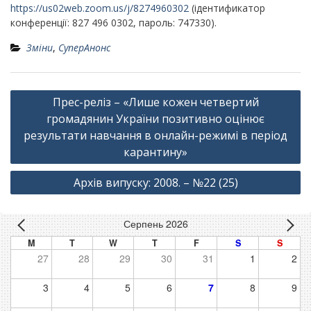
https
://
us
02
web
.
zo
om
.
us
/
j
/8274960302
(
ідентификатор
конференції: 827 496 0302, пароль: 747330).
Зміни
,
СуперАнонс
Навігація
Прес-реліз – «Лише кожен четвертий
записів
громадянин України позитивно оцінює
результати навчання в онлайн-режимі в період
карантину»
Архів випуску: 2008. – №22 (25)
Серпень 2026
M
T
W
T
F
S
S
27
28
29
30
31
1
2
3
4
5
6
7
8
9