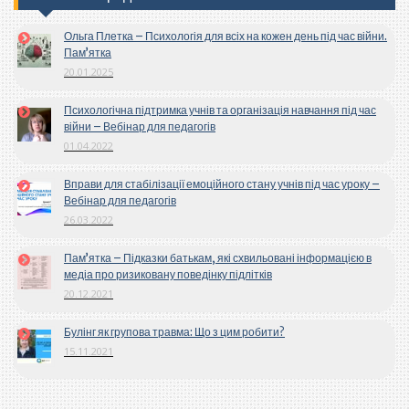
Ольга Плетка – Психологія для всіх на кожен день під час війни.
Пам’ятка
20.01.2025
Психологічна підтримка учнів та організація навчання під час
війни – Вебінар для педагогів
01.04.2022
Вправи для стабілізації емоційного стану учнів під час уроку –
Вебінар для педагогів
26.03.2022
Пам’ятка – Підказки батькам, які схвильовані інформацією в
медіа про ризиковану поведінку підлітків
20.12.2021
Булінг як групова травма: Що з цим робити?
15.11.2021