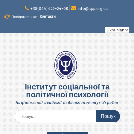
Перейти
до
+38(044) 425-24-08
info@ispp.org.ua
вмісту
Контакти
Повідомлення:
Вибрати
мову
Інститут соціальної та
політичної психології
Національної академії педагогічних наук України
Шукати: