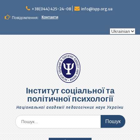
Перейти
до
+38(044) 425-24-08
info@ispp.org.ua
вмісту
Контакти
Повідомлення:
Вибрати
мову
Інститут соціальної та
політичної психології
Національної академії педагогічних наук України
Шукати: