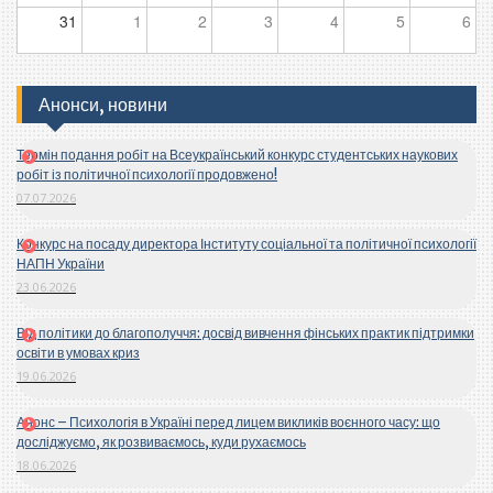
31
1
2
3
4
5
6
Анонси, новини
Термін подання робіт на Всеукраїнський конкурс студентських наукових
робіт із політичної психології продовжено!
07.07.2026
Конкурс на посаду директора Інституту соціальної та політичної психології
НАПН України
23.06.2026
Від політики до благополуччя: досвід вивчення фінських практик підтримки
освіти в умовах криз
19.06.2026
Анонс – Психологія в Україні перед лицем викликів воєнного часу: що
досліджуємо, як розвиваємось, куди рухаємось
18.06.2026