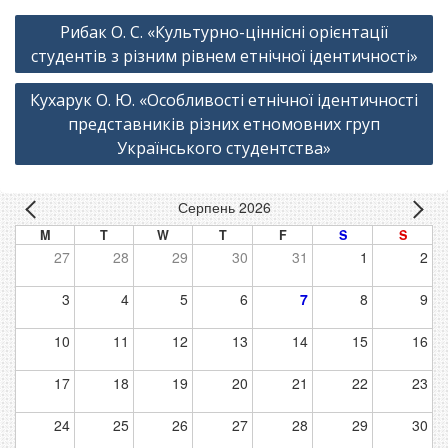
Навігація
Рибак О. С. «Культурно-ціннісні орієнтації
записів
студентів з різним рівнем етнічної ідентичності»
Кухарук О. Ю. «Особливості етнічної ідентичності
представників різних етномовних груп
Українського студентства»
Серпень 2026
M
T
W
T
F
S
S
27
28
29
30
31
1
2
3
4
5
6
7
8
9
10
11
12
13
14
15
16
17
18
19
20
21
22
23
24
25
26
27
28
29
30