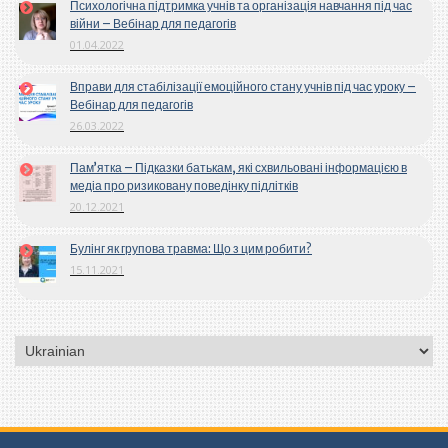
Психологічна підтримка учнів та організація навчання під час
війни – Вебінар для педагогів
01.04.2022
Вправи для стабілізації емоційного стану учнів під час уроку –
Вебінар для педагогів
26.03.2022
Пам’ятка – Підказки батькам, які схвильовані інформацією в
медіа про ризиковану поведінку підлітків
20.12.2021
Булінг як групова травма: Що з цим робити?
15.11.2021
Вибрати
мову