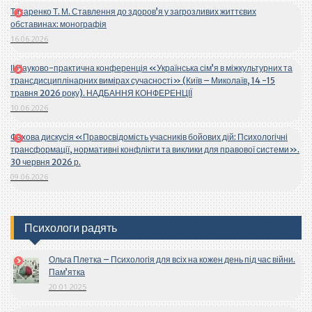
Титаренко Т. М. Ставлення до здоров’я у загрозливих життєвих
обставинах: монографія
16.06.2026
ІІ Науково-практична конференція «Українська сім’я в міжкультурних та
трансдисциплінарних вимірах сучасності» (Київ – Миколаїв, 14 -15
травня 2026 року). НАДБАННЯ КОНФЕРЕНЦІЇ
10.06.2026
Фахова дискусія «Правосвідомість учасників бойових дій: Психологічні
трансформації, нормативні конфлікти та виклики для правової системи».
30 червня 2026 р.
09.06.2026
Психологи радять
Ольга Плетка – Психологія для всіх на кожен день під час війни.
Пам’ятка
20.01.2025