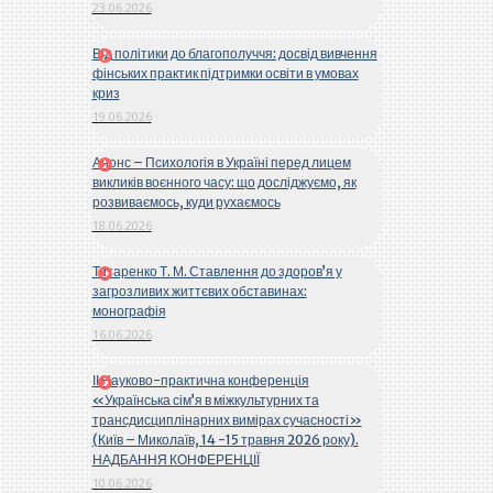
23.06.2026
Від політики до благополуччя: досвід вивчення
фінських практик підтримки освіти в умовах
криз
19.06.2026
Анонс – Психологія в Україні перед лицем
викликів воєнного часу: що досліджуємо, як
розвиваємось, куди рухаємось
18.06.2026
Титаренко Т. М. Ставлення до здоров’я у
загрозливих життєвих обставинах:
монографія
16.06.2026
ІІ Науково-практична конференція
«Українська сім’я в міжкультурних та
трансдисциплінарних вимірах сучасності»
(Київ – Миколаїв, 14 -15 травня 2026 року).
НАДБАННЯ КОНФЕРЕНЦІЇ
10.06.2026