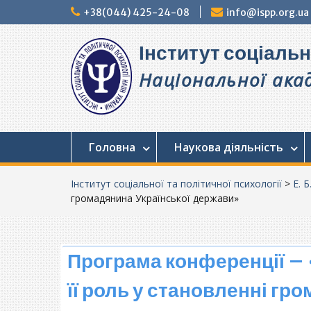
Перейти
+38(044) 425-24-08
info@ispp.org.ua
до
вмісту
Інститут соціальн
Національної акад
Головна
Наукова діяльність
Інститут соціальної та політичної психології
>
Е. Б
громадянина Української держави»
Програма конференції – 
її роль у становленні г