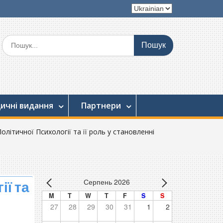
Вибрати
мову
Шукати:
ичні видання
Партнери
літичної Психології та її роль у становленні
Серпень 2026
ї та
M
T
W
T
F
S
S
27
28
29
30
31
1
2