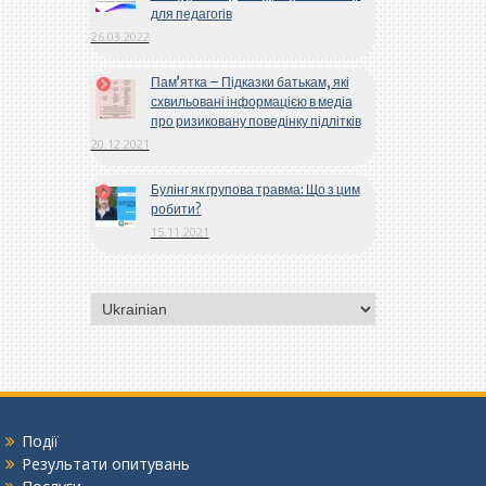
для педагогів
26.03.2022
Пам’ятка – Підказки батькам, які
схвильовані інформацією в медіа
про ризиковану поведінку підлітків
20.12.2021
Булінг як групова травма: Що з цим
робити?
15.11.2021
Вибрати
мову
Події
Результати опитувань