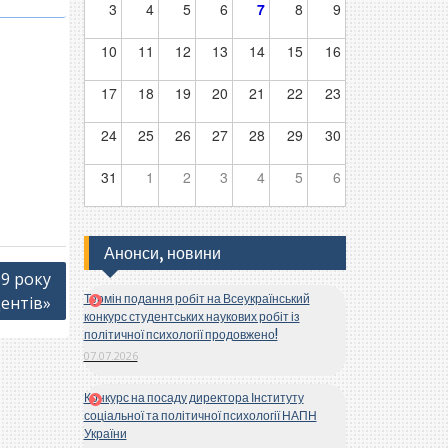
3
4
5
6
7
8
9
10
11
12
13
14
15
16
17
18
19
20
21
22
23
24
25
26
27
28
29
30
31
1
2
3
4
5
6
Анонси, новини
09 року
Термін подання робіт на Всеукраїнський
ентів»
конкурс студентських наукових робіт із
політичної психології продовжено!
07.07.2026
Конкурс на посаду директора Інституту
соціальної та політичної психології НАПН
України