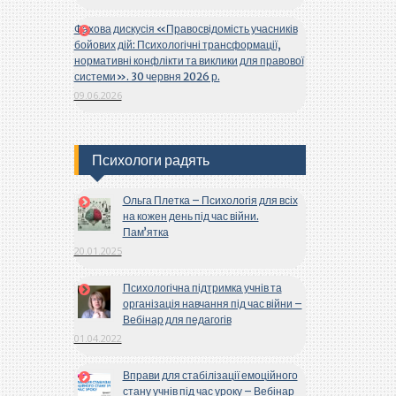
Фахова дискусія «Правосвідомість учасників
бойових дій: Психологічні трансформації,
нормативні конфлікти та виклики для правової
системи». 30 червня 2026 р.
09.06.2026
Психологи радять
Ольга Плетка – Психологія для всіх
на кожен день під час війни.
Пам’ятка
20.01.2025
Психологічна підтримка учнів та
організація навчання під час війни –
Вебінар для педагогів
01.04.2022
Вправи для стабілізації емоційного
стану учнів під час уроку – Вебінар