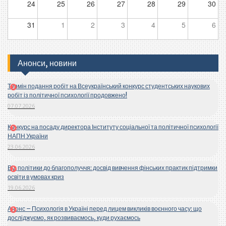
24
25
26
27
28
29
30
31
1
2
3
4
5
6
Анонси, новини
Термін подання робіт на Всеукраїнський конкурс студентських наукових
робіт із політичної психології продовжено!
07.07.2026
Конкурс на посаду директора Інституту соціальної та політичної психології
НАПН України
23.06.2026
Від політики до благополуччя: досвід вивчення фінських практик підтримки
освіти в умовах криз
19.06.2026
Анонс – Психологія в Україні перед лицем викликів воєнного часу: що
досліджуємо, як розвиваємось, куди рухаємось