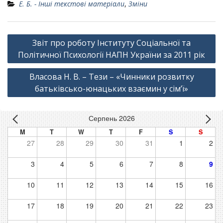
Е. Б. - Інші текстові матеріали
,
Зміни
Навігація
Звіт про роботу Інституту Соціальної та
записів
Політичної Психології НАПН України за 2011 рік
Власова Н. В. – Тези – «Чинники розвитку
батьківсько-юнацьких взаємин у сім’ї»
Серпень 2026
M
T
W
T
F
S
S
27
28
29
30
31
1
2
3
4
5
6
7
8
9
10
11
12
13
14
15
16
17
18
19
20
21
22
23