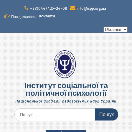
Перейти
до
+38(044) 425-24-08
info@ispp.org.ua
вмісту
Контакти
Повідомлення:
Вибрати
мову
Інститут соціальної та
політичної психології
Національної академії педагогічних наук України
Шукати: