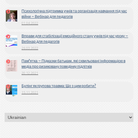
Психологічна підтримка учнів та організація навчання під час
війни – Вебінар для педагогів
01.04.2022
Вправи для стабілізації емоційного стану учнів під час уроку –
Вебінар для педагогів
26.03.2022
Пам’ятка – Підказки батькам, які схвильовані інформацією в
медіа про ризиковану поведінку підлітків
20.12.2021
Булінг як групова травма: Що з цим робити?
15.11.2021
Вибрати
мову