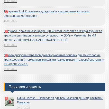
18.06.2026
Титаренко Т. М. Ставлення до здоров’я у загрозливих життєвих
обставинах: монографія
16.06.2026
ІІ Науково-практична конференція «Українська сім’я в міжкультурних та
трансдисциплінарних вимірах сучасності» (Київ – Миколаїв, 14 -15
травня 2026 року). НАДБАННЯ КОНФЕРЕНЦІЇ
10.06.2026
Фахова дискусія «Правосвідомість учасників бойових дій: Психологічні
трансформації, нормативні конфлікти та виклики для правової системи».
30 червня 2026 р.
09.06.2026
Психологи радять
Ольга Плетка – Психологія для всіх на кожен день під час війни.
Пам’ятка
20.01.2025