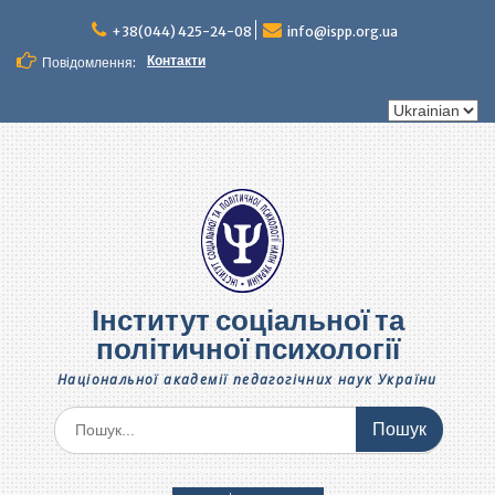
Перейти
до
+38(044) 425-24-08
info@ispp.org.ua
вмісту
Контакти
Повідомлення:
Вибрати
мову
Інститут соціальної та
політичної психології
Національної академії педагогічних наук України
Шукати: