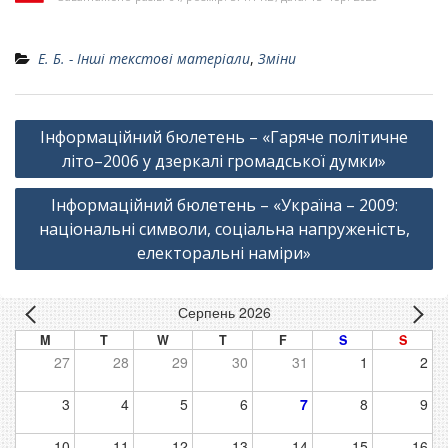
Е. Б. - Інші текстові матеріали
,
Зміни
Навігація
Інформаційний бюлетень – «Гаряче політичне
записів
літо–2006 у дзеркалі громадської думки»
Інформаційний бюлетень – «Україна – 2009:
національні символи, соціальна напруженість,
електоральні наміри»
Серпень 2026
M
T
W
T
F
S
S
27
28
29
30
31
1
2
3
4
5
6
7
8
9
10
11
12
13
14
15
16