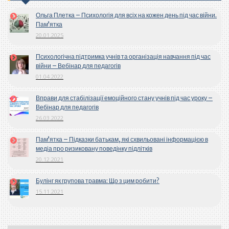
Ольга Плетка – Психологія для всіх на кожен день під час війни.
Пам’ятка
20.01.2025
Психологічна підтримка учнів та організація навчання під час
війни – Вебінар для педагогів
01.04.2022
Вправи для стабілізації емоційного стану учнів під час уроку –
Вебінар для педагогів
26.03.2022
Пам’ятка – Підказки батькам, які схвильовані інформацією в
медіа про ризиковану поведінку підлітків
20.12.2021
Булінг як групова травма: Що з цим робити?
15.11.2021