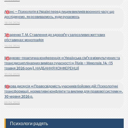
Анонс – Психологія в Україні перед лицем викликів воєнного часу: що
досліджуємо, як розвиваємось, куди рухаємось
18.06.2026
Титаренко Т. М. Ставлення до здоров’я у загрозливих життєвих
обставинах: монографія
16.06.2026
ІІ Науково-практична конференція «Українська сім’я в міжкультурних та
трансдисциплінарних вимірах сучасності» (Київ – Миколаїв, 14 -15
травня 2026 року). НАДБАННЯ КОНФЕРЕНЦІЇ
10.06.2026
Фахова дискусія «Правосвідомість учасників бойових дій: Психологічні
трансформації, нормативні конфлікти та виклики для правової системи».
30 червня 2026 р.
09.06.2026
Психологи радять