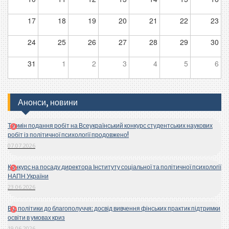
17
18
19
20
21
22
23
24
25
26
27
28
29
30
31
1
2
3
4
5
6
Анонси, новини
Термін подання робіт на Всеукраїнський конкурс студентських наукових
робіт із політичної психології продовжено!
07.07.2026
Конкурс на посаду директора Інституту соціальної та політичної психології
НАПН України
23.06.2026
Від політики до благополуччя: досвід вивчення фінських практик підтримки
освіти в умовах криз
19.06.2026