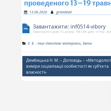
проведеного 13–19 трав
13.06.2020
greenlevel
Завантажити: inf0514-vibory
Завантажено разів: 72, розмір: 758.5 KB, дата: 13 Чер. 202
Е. Б. - Інші текстові матеріали
,
Зміни
Навігація
Дембицька Н. М. – Доповідь – «Методологі
виміри соціалізації особистості як суб’єкта
записів
власності»