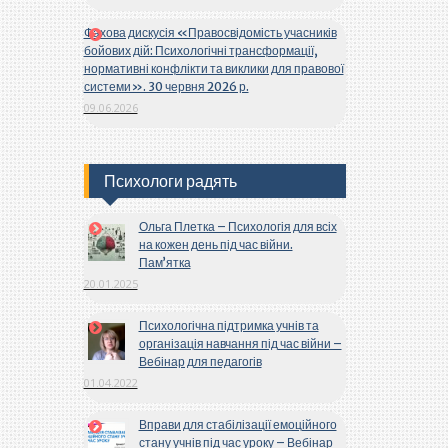
Фахова дискусія «Правосвідомість учасників
бойових дій: Психологічні трансформації,
нормативні конфлікти та виклики для правової
системи». 30 червня 2026 р.
09.06.2026
Психологи радять
Ольга Плетка – Психологія для всіх
на кожен день під час війни.
Пам’ятка
20.01.2025
Психологічна підтримка учнів та
організація навчання під час війни –
Вебінар для педагогів
01.04.2022
Вправи для стабілізації емоційного
стану учнів під час уроку – Вебінар