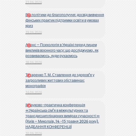
23.06.2026
Від політики до благополуччя: досвід вивчення
фінських практик підтримки освіти в умовах
криз
19.06.2026
Анонс – Психологія в Україні перед лицем
викликів воєнного часу: що досліджуємо, як
розвиваємось, куди рухаємось
18.06.2026
Титаренко Т. М. Ставлення до здоров’я у
загрозливих життєвих обставинах:
монографія
16.06.2026
ІІ Науково-практична конференція
«Українська сім’я в міжкультурних та
трансдисциплінарних вимірах сучасності»
(Київ – Миколаїв, 14 -15 травня 2026 року).
НАДБАННЯ КОНФЕРЕНЦІЇ
10.06.2026