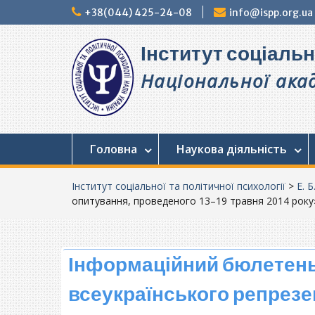
Перейти
+38(044) 425-24-08
info@ispp.org.ua
до
вмісту
Інститут соціальн
Національної акад
Головна
Наукова діяльність
Інститут соціальної та політичної психології
>
Е. Б
опитування, проведеного 13–19 травня 2014 року
Інформаційний бюлетень
всеукраїнського репрезе