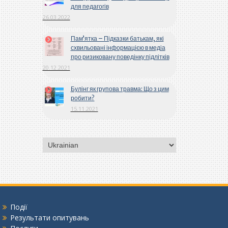
для педагогів
26.03.2022
Пам’ятка – Підказки батькам, які
схвильовані інформацією в медіа
про ризиковану поведінку підлітків
20.12.2021
Булінг як групова травма: Що з цим
робити?
15.11.2021
Вибрати
мову
Події
Результати опитувань