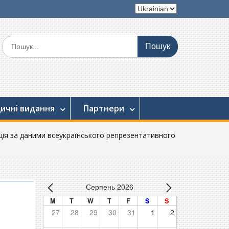
Вибрати
мову
Шукати:
ичні видання
Партнери
ія за даними всеукраїнського репрезентативного
Серпень 2026
M
T
W
T
F
S
S
27
28
29
30
31
1
2