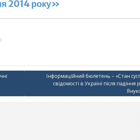
ня 2014 року»
0
чні
Інформаційний бюлетень – «Стан сусп
свідомості в Україні після падіння
Янук