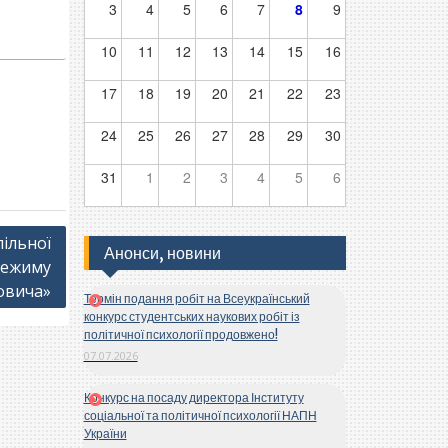
3
4
5
6
7
8
9
10
11
12
13
14
15
16
17
18
19
20
21
22
23
24
25
26
27
28
29
30
31
1
2
3
4
5
6
ільної
Анонси, новини
 режиму
овича»
Термін подання робіт на Всеукраїнський
конкурс студентських наукових робіт із
політичної психології продовжено!
07.07.2026
Конкурс на посаду директора Інституту
соціальної та політичної психології НАПН
України