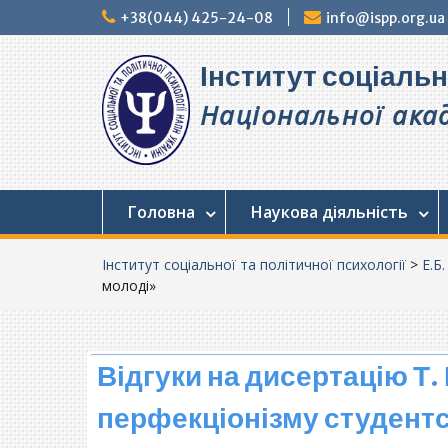
Перейти
+38(044) 425-24-08
info@ispp.org.ua
до
вмісту
Інститут соціальн
Національної акад
Головна
Наукова діяльність
Інститут соціальної та політичної психології
>
Е.Б.
молоді»
Відгуки на дисертацію Т
перфекціонізму студент