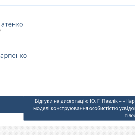
Татенко
0
Карпенко
Відгуки на дисертацію Ю. Г. Павлік – «На
моделі конструювання особистістю усвідо
тіле