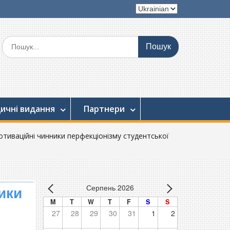
Вибрати
мову
Шукати:
ичні видання
Партнери
отиваційні чинники перфекціонізму студентської
Серпень 2026
ики
M
T
W
T
F
S
S
27
28
29
30
31
1
2