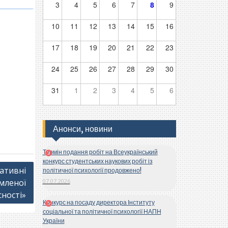
3
4
5
6
7
8
9
10
11
12
13
14
15
16
17
18
19
20
21
22
23
24
25
26
27
28
29
30
31
1
2
3
4
5
6
Анонси, новини
Термін подання робіт на Всеукраїнський
конкурс студентських наукових робіт із
ративні
політичної психології продовжено!
мленої
07.07.2026
сності»
Конкурс на посаду директора Інституту
соціальної та політичної психології НАПН
України