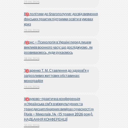
23.06.2026
Від політики до благополуччя: досвід вивчення
фінських практик підтримки освіти в умовах
криз
19.06.2026
Анонс – Психологія в Україні перед лицем
викликів воєнного часу: що досліджуємо, як
розвиваємось, куди рухаємось
18.06.2026
Титаренко Т. М. Ставлення до здоров’я у
загрозливих життєвих обставинах:
монографія
16.06.2026
ІІ Науково-практична конференція
«Українська сім’я в міжкультурних та
трансдисциплінарних вимірах сучасності»
(Київ – Миколаїв, 14 -15 травня 2026 року).
НАДБАННЯ КОНФЕРЕНЦІЇ
10.06.2026