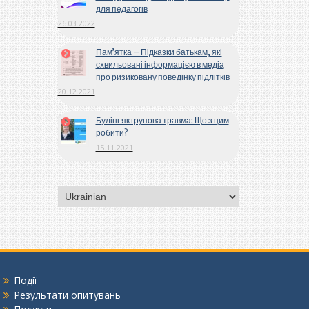
для педагогів
26.03.2022
Пам’ятка – Підказки батькам, які
схвильовані інформацією в медіа
про ризиковану поведінку підлітків
20.12.2021
Булінг як групова травма: Що з цим
робити?
15.11.2021
Вибрати
мову
Події
Результати опитувань