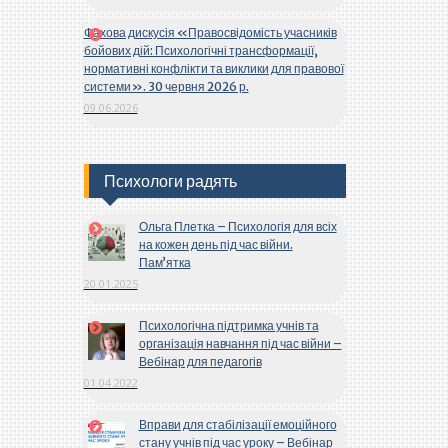
Фахова дискусія «Правосвідомість учасників
бойових дій: Психологічні трансформації,
нормативні конфлікти та виклики для правової
системи». 30 червня 2026 р.
09.06.2026
Психологи радять
Ольга Плетка – Психологія для всіх
на кожен день під час війни.
Пам’ятка
20.01.2025
Психологічна підтримка учнів та
організація навчання під час війни –
Вебінар для педагогів
01.04.2022
Вправи для стабілізації емоційного
стану учнів під час уроку – Вебінар