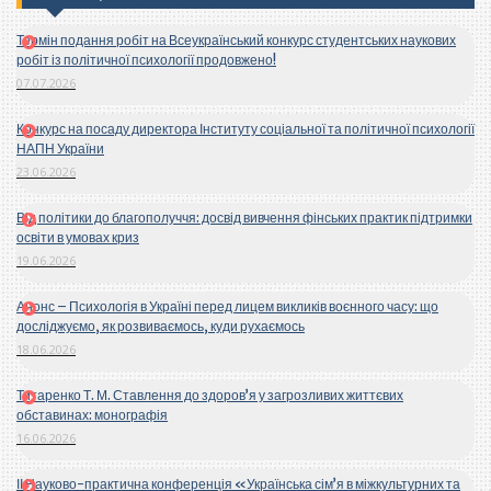
Термін подання робіт на Всеукраїнський конкурс студентських наукових
робіт із політичної психології продовжено!
07.07.2026
Конкурс на посаду директора Інституту соціальної та політичної психології
НАПН України
23.06.2026
Від політики до благополуччя: досвід вивчення фінських практик підтримки
освіти в умовах криз
19.06.2026
Анонс – Психологія в Україні перед лицем викликів воєнного часу: що
досліджуємо, як розвиваємось, куди рухаємось
18.06.2026
Титаренко Т. М. Ставлення до здоров’я у загрозливих життєвих
обставинах: монографія
16.06.2026
ІІ Науково-практична конференція «Українська сім’я в міжкультурних та