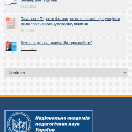
Вебінар для педагогів
26.03.2022
Пам’ятка – Підказки батькам, які схвильовані інформацією в
медіа про ризиковану поведінку підлітків
20.12.2021
Булінг як групова травма: Що з цим робити?
15.11.2021
Вибрати
мову