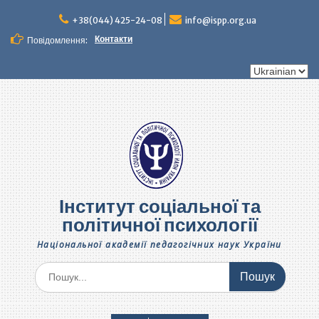
Перейти
до
+38(044) 425-24-08
info@ispp.org.ua
вмісту
Контакти
Повідомлення:
Вибрати
мову
Інститут соціальної та
політичної психології
Національної академії педагогічних наук України
Шукати: