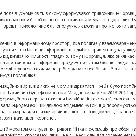
е поле в усьому світі, в якому сформувався тривожний інформац
х практик у бік збільшення споживання медіа – і в дорослих, і у
ни і врешті психологічне благополуччя. Як можна протистояти за
енція в інформаційному просторі, яка полягає у взаємозаражен
куються, оскільки це інформація неодмінно привертає увагу люд
 від виміряної кількості глядачів. Тому інформація, яка виклика
більше тривожної інформації продукується, тим більше глядачів. 
олодіти увагою глядача потрібно давати все більш і більш негат
имує і поглиблює.
маційних вирів, від яких не могли відірватися. Треба було пості
ве. Такий вир був сформований Майданом на межі 2013-2014 рр.,
нформаційного перевантаження і медійної інтоксикації, сьогодні
азвали інфодемією – шкідливою епідемією чуток, що породжуються
а, надмірна для психіки людини кількість повідомлень, значна ча
авжні важливої і корисної.
ій механізм опанування тривоги. Чітка інформація про обсяг та 
є тривогу і сприяє мобілізації на дії, необхідні для долання нега