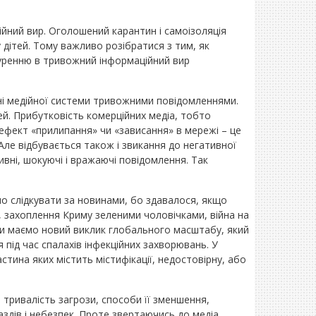
ійний вир. Оголошений карантин і самоізоляція
 дітей. Тому важливо розібратися з тим, як
нуренню в тривожний інформаційний вир
ні медійної системи тривожними повідомленнями.
ей. Прибутковість комерційних медіа, тобто
є ефект «прилипання» чи «зависання» в мережі – це
Але відбувається також і звикання до негативної
ивні, шокуючі і вражаючі повідомлення. Так
йно слідкувати за новинами, бо здавалося, якщо
 захоплення Криму зеленими чоловічками, війна на
 ми маємо новий виклик глобального масштабу, який
 під час спалахів інфекційних захворювань. У
стина яких містить містифікації, недостовірну, або
тривалість загрози, способи її зменшення,
раздів і небезпек. Проте звертаючись до медіа,