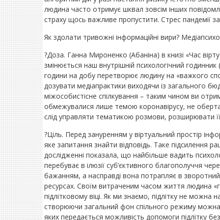
людина часто отримує шквал зовсім інших повідомле
страху щось важливе пропустити. Стрес пандемії зам
Як здолати тривожні інформаційні вири? Медіапсихо
?Доза. Ганна Мироненко (Абаніна) в книзі «Час вір
змінюється наш внутрішній психологічний годинник (
години на добу перетворює людину на «важкого спож
дозувати медіапрактики виходячи із загального бю
міжособистісне спілкування – таким чином ви отри
обмежувалися лише темою коронавірусу, не обертал
слід управляти тематикою розмови, розширювати її,
?Ціль. Перед зануренням у віртуальний простір інф
яке запитання знайти відповідь. Таке підсилення р
дослідженні показала, що найбільше вадить психол
перебуває в ілюзії суб’єктивного благополуччя чер
бажанням, а насправді вона потрапляє в зворотний 
ресурсах. Своїм витраченим часом життя людина «го
підлітковому віці. Як ми знаємо, підлітку не можна
створюючи загальний фон спільного режиму можна д
яких передається можливість допомоги підлітку без 