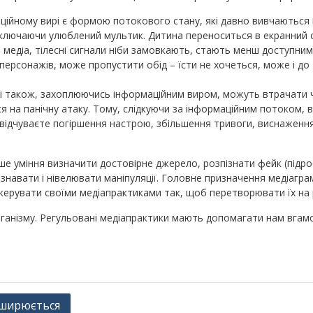
ційному вирі є формою потокового стану, які давно вивчаються
включаючи улюблений мультик. Дитина переноситься в екранний св
з медіа, тілесні сигнали ніби замовкають, стають менш доступним
персонажів, може пропустити обід – їсти не хочеться, може і до
і також, захоплюючись інформаційним виром, можуть втрачати чу
 на панічну атаку. Тому, слідкуючи за інформаційним потоком, 
ідчуваєте погіршення настрою, збільшення тривоги, виснаження
 уміння визначити достовірне джерело, розпізнати фейк (підробку
ізнавати і нівелювати маніпуляції. Головне призначення медіаграм
керувати своїми медіапрактиками так, щоб перетворювати їх на 
рганізму. Регульовані медіапрактики мають допомагати нам вгам
поширюється