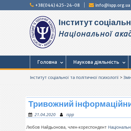
Перейти
+38(044) 425-24-08
info@ispp.org.ua
до
вмісту
Інститут соціальн
Національної акад
Головна
Наукова діяльність
Інститут соціальної та політичної психології
>
Змі
Тривожний інформаційний
21.04.2020
ispp
Любов Найдьонова, член-кореспондент
Національн