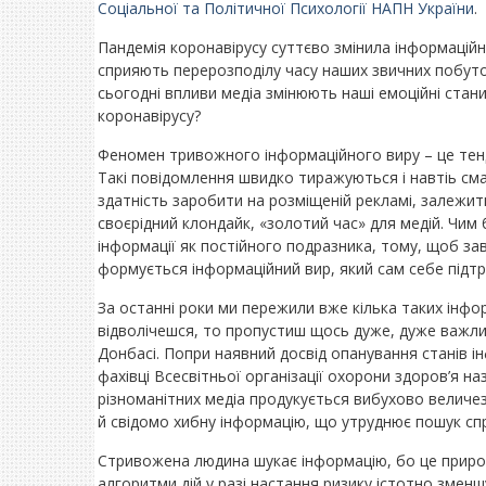
Соціальної та Політичної Психології НАПН України
.
Пандемія коронавірусу суттєво змінила інформаційн
сприяють перерозподілу часу наших звичних побутови
сьогодні впливи медіа змінюють наші емоційні ста
коронавірусу?
Феномен тривожного інформаційного виру – це тенд
Такі повідомлення швидко тиражуються і навтіь сма
здатність заробити на розміщеній рекламі, залежить
своєрідний клондайк, «золотий час» для медій. Чим 
інформації як постійного подразника, тому, щоб зав
формується інформаційний вир, який сам себе підтр
За останні роки ми пережили вже кілька таких інфор
відволічешся, то пропустиш щось дуже, дуже важли
Донбасі. Попри наявний досвід опанування станів і
фахівці Всесвітньої організації охорони здоров’я н
різноманітних медіа продукується вибухово величезн
й свідомо хибну інформацію, що утруднює пошук спр
Стривожена людина шукає інформацію, бо це природн
алгоритми дій у разі настання ризику істотно зменшу