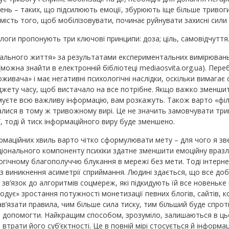
нь – таких, що підсилюють емоції, збурюють іще більше тривоги
ість того, щоб мобілізовувати, починає руйнувати захисні сили о
логи пропонують три ключові принципи: доза; ціль, самовідчуття
туального життя» за результатами експериментальних вимірювань
можна знайти в електронній бібліотеці mediaosvita.org.ua). Пере
ивача» і має негативні психологічні наслідки, оскільки вимагає
джету часу, щоб вистачало на все потрібне. Якщо важко зменшит
муєте всю важливу інформацію, вам розкажуть. Також варто «філ
ися в тому ж тривожному вирі. Це не значить замовчувати триво
 тоді й тиск інформаційного виру буде зменшено.
ормаційних хвиль варто чітко сформулювати мету – для чого я зв
аціонального компоненту психіки здатне зменшити емоційну враз
огічному благополуччю блукання в мережі без мети. Тоді інтерн
ез виникнення асиметрії сприймання. Людині здається, що все доб
зв’язок до алгоритмів соцмереж, які підкидують їй все новеньке 
дує» зростання потужності монетизації певних блогів, сайтів, 
 нав’язати правила, чим більше сила тиску, тим більший буде спро
опомогти. Найкращим способом, зрозуміло, залишаються в цьому
втрати його суб’єктності. Це в повній мірі стосується й інформац