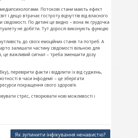
 медіапсихологами. Потокові стани мають ефект
іт і дещо втрачає гостроту відчуттів від власного
и свідомості. По дитині це видно – вона як грудочка
 туалету не добігти. Тут дорослі виконують функцію
тливість до своїх емоційних станів та потреб. А
варто залишати частину свідомості вільною для
, це важливий сигнал – треба зменшити дозу
), перевірити факти і відділити їх від суджень,
отності в часи інфодемії – це зберігати
ресурси покращення свого здоров’я.
овувати стрес, створювати нові можливості і
Як зупинити інфікування ненавистю?