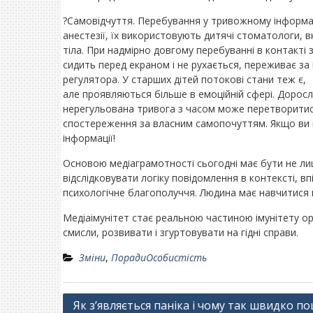
?Самовідчуття. Перебування у тривожному інформа
анестезії, їх використовують дитячі стоматологи, 
тіла. При надмірно довгому перебуванні в контакті 
сидить перед екраном і не рухається, переживає за 
регулятора. У старших дітей потокові стани теж є,
але проявляються більше в емоційній сфері. Доросл
нерегульована тривога з часом може перетворитися
спостереження за власним самопочуттям. Якщо ви в
інформації!
Основою медіаграмотності сьогодні має бути не лише
відслідковувати логіку повідомлення в контексті, вп
психологічне благополуччя. Людина має навчитися 
Медіаімунітет стає реальною частиною імунітету о
смисли, розвивати і згуртовувати на гідні справи.
Зміни
,
ПорадиОсобистість
Навігація
Як з’являється паніка і чому так швидко 