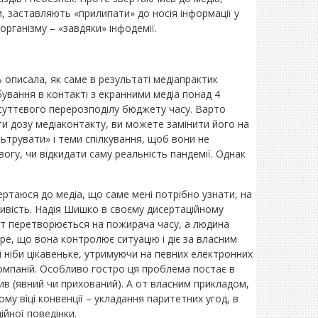
, заставляють «прилипати» до носія інформації у
рганізму – «завдяки» інфодемії.
.
 описала, як саме в результаті медіапрактик
бування в контакті з екранними медіа понад 4
 суттєвого перерозподілу бюджету часу. Варто
и дозу медіаконтакту, ви можете замінити його на
ьтрувати» і теми спілкування, щоб вони не
гу, чи відкидати саму реальність пандемії. Однак
ертаюся до медіа, що саме мені потрібно узнати, на
ливість. Надія Шишко в своєму дисертаційному
ет перетворюється на пожирача часу, а людина
ре, що вона контролює ситуацію і діє за власним
і ніби цікавеньке, утримуючи на певних електронних
компаній. Особливо гостро ця проблема постає в
тив (явний чи прихований). А от власним прикладом,
 віці конвенції – укладання паритетних угод, в
ійної поведінки.