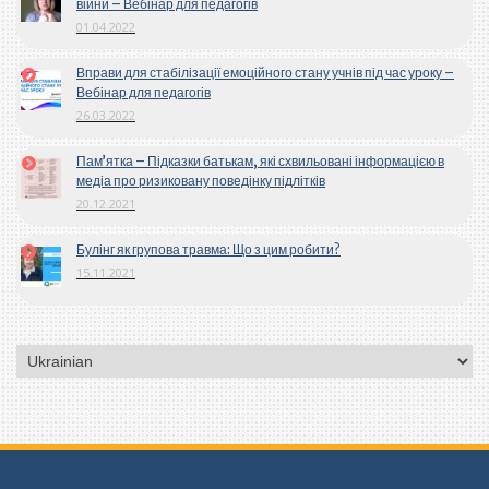
війни – Вебінар для педагогів
01.04.2022
Вправи для стабілізації емоційного стану учнів під час уроку –
Вебінар для педагогів
26.03.2022
Пам’ятка – Підказки батькам, які схвильовані інформацією в
медіа про ризиковану поведінку підлітків
20.12.2021
Булінг як групова травма: Що з цим робити?
15.11.2021
Вибрати
мову