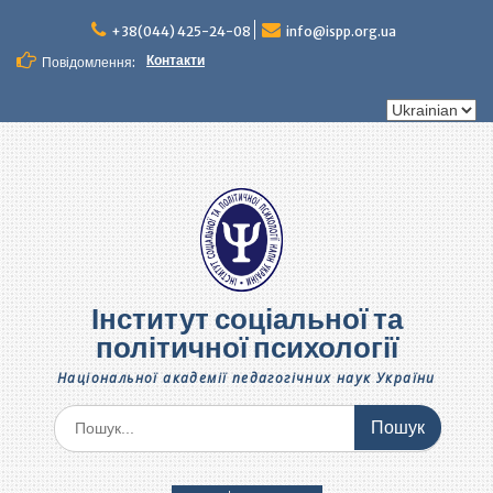
Перейти
до
+38(044) 425-24-08
info@ispp.org.ua
вмісту
Контакти
Повідомлення:
Вибрати
мову
Інститут соціальної та
політичної психології
Національної академії педагогічних наук України
Шукати: