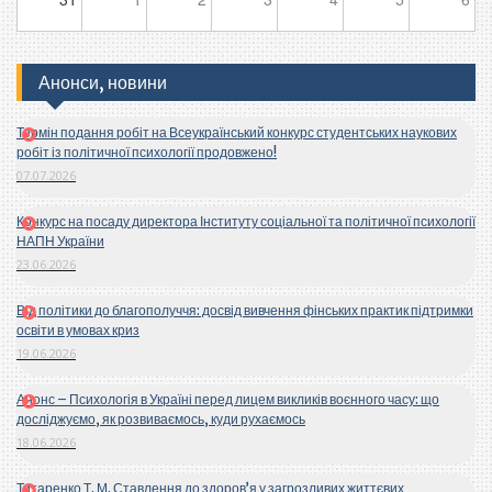
Анонси, новини
Термін подання робіт на Всеукраїнський конкурс студентських наукових
робіт із політичної психології продовжено!
07.07.2026
Конкурс на посаду директора Інституту соціальної та політичної психології
НАПН України
23.06.2026
Від політики до благополуччя: досвід вивчення фінських практик підтримки
освіти в умовах криз
19.06.2026
Анонс – Психологія в Україні перед лицем викликів воєнного часу: що
досліджуємо, як розвиваємось, куди рухаємось
18.06.2026
Титаренко Т. М. Ставлення до здоров’я у загрозливих життєвих