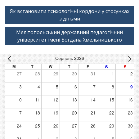
Навігація
Як встановити психологічні кордони у стосунках
записів
з дітьми
Мелітопольський державний педагогічний
університет імені Богдана Хмельницького
Серпень 2026
M
T
W
T
F
S
S
27
28
29
30
31
1
2
3
4
5
6
7
8
9
10
11
12
13
14
15
16
17
18
19
20
21
22
23
24
25
26
27
28
29
30
31
1
2
3
4
5
6