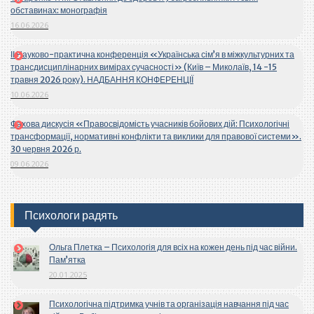
обставинах: монографія
16.06.2026
ІІ Науково-практична конференція «Українська сім’я в міжкультурних та
трансдисциплінарних вимірах сучасності» (Київ – Миколаїв, 14 -15
травня 2026 року). НАДБАННЯ КОНФЕРЕНЦІЇ
10.06.2026
Фахова дискусія «Правосвідомість учасників бойових дій: Психологічні
трансформації, нормативні конфлікти та виклики для правової системи».
30 червня 2026 р.
09.06.2026
Психологи радять
Ольга Плетка – Психологія для всіх на кожен день під час війни.
Пам’ятка
20.01.2025
Психологічна підтримка учнів та організація навчання під час