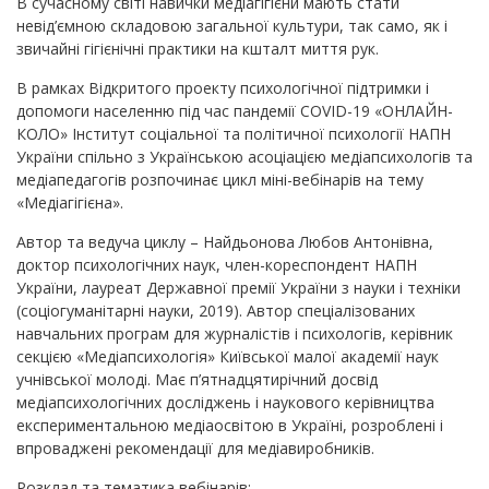
В сучасному світі навички медіагігієни мають стати
невід’ємною складовою загальної культури, так само, як і
звичайні гігієнічні практики на кшталт миття рук.
В рамках Відкритого проекту психологічної підтримки і
допомоги населенню під час пандемії COVID-19 «ОНЛАЙН-
КОЛО» Інститут соціальної та політичної психології НАПН
України спільно з Українською асоціацією медіапсихологів та
медіапедагогів розпочинає цикл міні-вебінарів на тему
«Медіагігієна».
Автор та ведуча циклу – Найдьонова Любов Антонівна,
доктор психологічних наук, член-кореспондент НАПН
України, лауреат Державної премії України з науки і техніки
(соціогуманітарні науки, 2019). Автор спеціалізованих
навчальних програм для журналістів і психологів, керівник
секцією «Медіапсихологія» Київської малої академії наук
учнівської молоді. Має п’ятнадцятирічний досвід
медіапсихологічних досліджень і наукового керівництва
експериментальною медіаосвітою в Україні, розроблені і
впроваджені рекомендації для медіавиробників.
Розклад та тематика вебінарів: