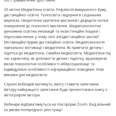
посттравматичне зростання.
29 квітня Медіагігієна освіти. Рефлексія вимушеного буму
дистанційної освіти. Телеосвіта і відлуння в соціальних
мережах. Некритичне критичне мислення і дефіцити логіки:
повернення до психології мислення. Медіапсихологічні
феномени освітніх інновацій та екзистенційні пошуки і
переосмислення: у чому сенс (не)дистанційної школи?
Мотиваційні прірви дистанційної освіти. Медіапсихологія
навчальної мотивації і медіагігієна. Як привчати дитину і
підлітка до медіагігієни. Сімейна медіаосвіта. Медіагігієна під
час карантину: як допомогти дитині і підлітку, враховуючи
вікові психологічні особливості кіберсоціалізації та
індивідуальні особливості інформаційної поведінки. Нові
виклики для медіаосвіти.
Слухачі вебінарів матимуть змогу ставити запитання.
Автору найкращого запитання буде презентовано книгу з
автографом автора.
Вебінари відбуватимуться на платформі Zoom. Вхід вільний
за умови попередньої реєстрації.