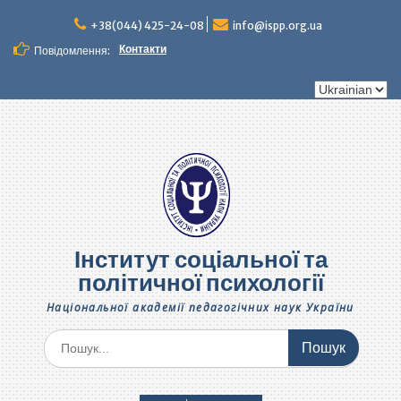
Перейти
до
+38(044) 425-24-08
info@ispp.org.ua
вмісту
Контакти
Повідомлення:
Вибрати
мову
Інститут соціальної та
політичної психології
Національної академії педагогічних наук України
Шукати: