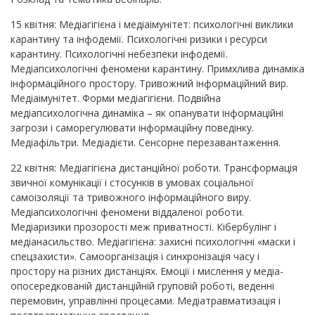
15 квітня: Медіагігієна і медіаімунітет: психологічні виклики
карантину та інфодемії. Психологічні ризики і ресурси
карантину. Психологічні небезпеки інфодемії.
Медіапсихологічні феномени карантину. Примхлива динаміка
інформаційного простору. Тривожний інформаційний вир.
Медіаімунітет. Форми медіагігієни. Подвійна
медіапсихологічна динаміка – як опанувати інформаційні
загрози і саморегулювати інформаційну поведінку.
Медіафільтри. Медіадієти. Сенсорне перезавантаження.
22 квітня: Медіагігієна дистанційної роботи. Трансформація
звичної комунікації і стосунків в умовах соціальної
самоізоляції та тривожного інформаційного виру.
Медіапсихологічні феномени віддаленої роботи.
Медіаризики прозорості меж приватності. Кібербулінг і
медіанасильство. Медіагігієна: захисні психологічні «маски і
спецзахисти». Самоорганізація і синхронізація часу і
простору на різних дистанціях. Емоції і мислення у медіа-
опосередкованій дистанційній груповій роботі, веденні
перемовин, управлінні процесами. Медіатравматизація і