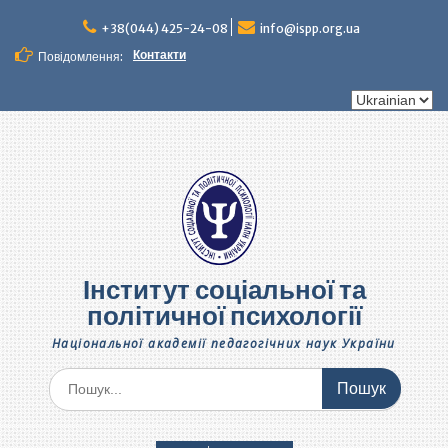
Перейти
до
+38(044) 425-24-08
info@ispp.org.ua
вмісту
Контакти
Повідомлення:
Вибрати
мову
Інститут соціальної та
політичної психології
Національної академії педагогічних наук України
Шукати: