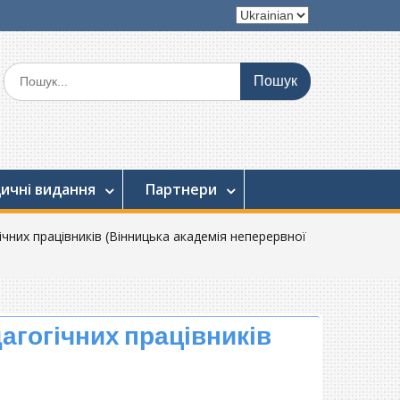
Вибрати
мову
Шукати:
ичні видання
Партнери
ічних працівників (Вінницька академія неперервної
агогічних працівників