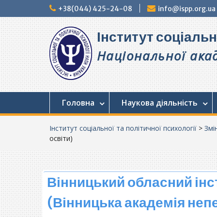
Перейти
+38(044) 425-24-08
info@ispp.org.ua
до
вмісту
Інститут соціальн
Національної акад
Головна
Наукова діяльність
Інститут соціальної та політичної психології
>
Змі
освіти)
Вінницький обласний інс
(Вінницька академія неп