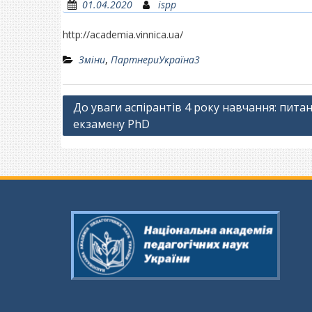
01.04.2020
ispp
http://academia.vinnica.ua/
Зміни
,
ПартнериУкраїна3
Навігація
До уваги аспірантів 4 року навчання: пит
екзамену PhD
записів