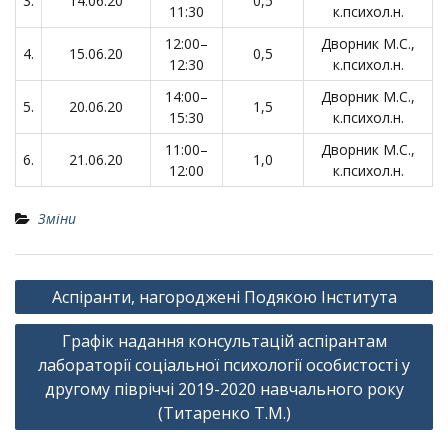
3.
14.06.20
0,5
11:30
к.психол.н.
12:00–
Дворник М.С.,
4.
15.06.20
0,5
12:30
к.психол.н.
14:00–
Дворник М.С.,
5.
20.06.20
1,5
15:30
к.психол.н.
11:00–
Дворник М.С.,
6.
21.06.20
1,0
12:00
к.психол.н.
Зміни
Навігація
Аспіранти, нагороджені Подякою Інститута
записів
Графік надання консультацій аспірантам
лабораторії соціальної психології особистості у
другому півріччі 2019-2020 навчального року
(Титаренко Т.М.)