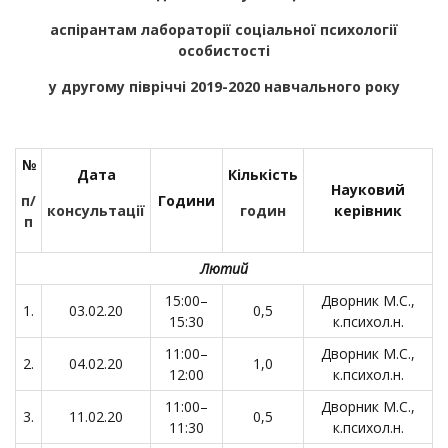
аспірантам лабораторії соціальної психології
особистост
і
у другому півріччі 2019-2020 навчального року
№
Дата
Кількість
Науковий
п/
Години
консультації
годин
керівник
п
Лютий
15:00–
Дворник М.С.,
1.
03.02.20
0,5
15:30
к.психол.н.
11:00–
Дворник М.С.,
2.
04.02.20
1,0
12:00
к.психол.н.
11:00–
Дворник М.С.,
3.
11.02.20
0,5
11:30
к.психол.н.