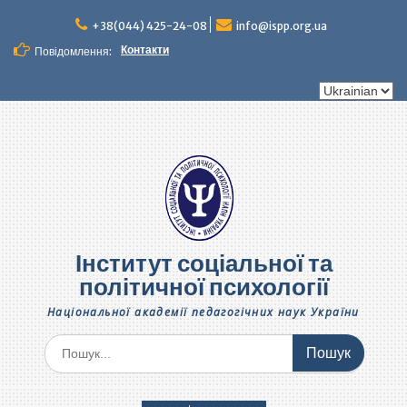
Перейти
до
+38(044) 425-24-08
info@ispp.org.ua
вмісту
Контакти
Повідомлення:
Вибрати
мову
Інститут соціальної та
політичної психології
Національної академії педагогічних наук України
Шукати: