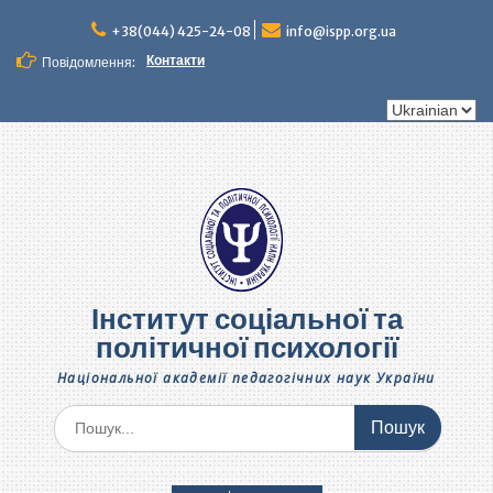
Перейти
до
+38(044) 425-24-08
info@ispp.org.ua
вмісту
Контакти
Повідомлення:
Вибрати
мову
Інститут соціальної та
політичної психології
Національної академії педагогічних наук України
Шукати: