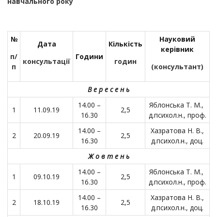
навчального року
№
Науковий
Дата
Кількість
керівник
п/
Години
консультації
годин
п
(консультант)
В е р е с е н ь
14.00 –
Яблонська Т. М.,
1
11.09.19
2,5
16.30
д.психол.н., проф.
14.00 –
Хазратова Н. В.,
2
20.09.19
2,5
16.30
д.психол.н., доц.
Ж о в т е н ь
14.00 –
Яблонська Т. М.,
1
09.10.19
2,5
16.30
д.психол.н., проф.
14.00 –
Хазратова Н. В.,
2
18.10.19
2,5
16.30
д.психол.н., доц.