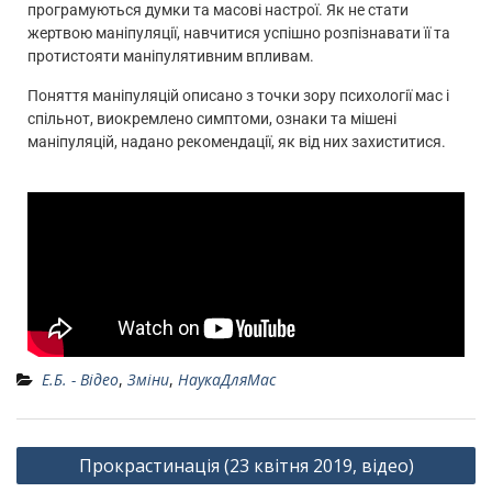
програмуються думки та масові настрої.
Як не стати
жертвою маніпуляці
ї
, навчитися успішно розпізнавати її та
протистояти маніпулятивним впливам.
Поняття маніпуляцій описано з точки зору психології мас і
спільнот, виокремлено симптоми, ознаки та мішені
маніпуляцій, надано рекомендації, як від них захиститися.
Е.Б. - Відео
,
Зміни
,
НаукаДляМас
Прокрастинація (23 квітня 2019, відео)