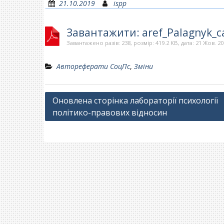
21.10.2019
ispp
Завантажити: aref_Palagnyk_с
Завантажено разів: 238, розмір: 419.2 KB, дата: 21 Жов. 2
Автореферати СоцПс
,
Зміни
Навігація
Оновлена сторінка лабораторії психології
політико-правових відносин
записів