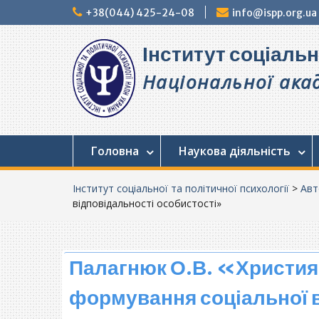
Перейти
+38(044) 425-24-08
info@ispp.org.ua
до
вмісту
Інститут соціальн
Національної акад
Головна
Наукова діяльність
Інститут соціальної та політичної психології
>
Авт
відповідальності особистості»
Палагнюк О.В. «Христия
формування соціальної 