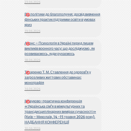
23.06.2026
Від політики до благополуччя: досвід вивчення
фінських практик підтримки освіти в умовах
криз
19.06.2026
Анонс – Психологія в Україні перед лицем
викликів воєнного часу: що досліджуємо, як
розвиваємось, куди рухаємось
18.06.2026
Титаренко Т. М. Ставлення до здоров’я у
загрозливих життєвих обставинах:
монографія
16.06.2026
ІІ Науково-практична конференція
«Українська сім’я в міжкультурних та
трансдисциплінарних вимірах сучасності»
(Київ – Миколаїв, 14 -15 травня 2026 року).
НАДБАННЯ КОНФЕРЕНЦІЇ
10.06.2026