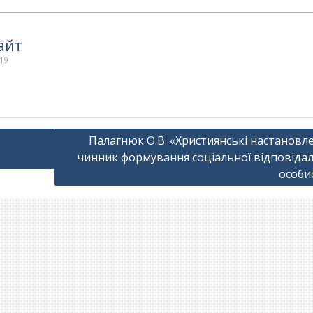
айт
019
Палагнюк О.В. «Християнські настановле
чинник формування соціальної відповідал
особи