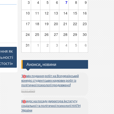
3
4
5
6
7
8
9
10
11
12
13
14
15
16
17
18
19
20
21
22
23
24
25
26
27
28
29
30
31
1
2
3
4
5
6
ння як
ьності
стості»
Анонси, новини
Термін подання робіт на Всеукраїнський
конкурс студентських наукових робіт із
політичної психології продовжено!
07.07.2026
Конкурс на посаду директора Інституту
соціальної та політичної психології НАПН
України