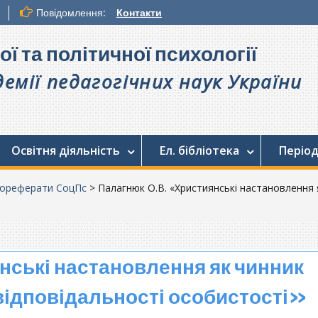
Повідомлення:
Контакти
ої та політичної психології
емії педагогічних наук України
Освітня діяльність
Ел. бібліотека
Період
ореферати СоцПс
>
Палагнюк О.В. «Християнські настановлення
нські настановлення як чинник
відповідальності особистості»