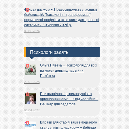
Фахова дискусія «Правосвідомість учасників
бойових дій: Психологічні трансформації,
нормативні конфлікти та виклики для правової
системи». 30 червня 2026 р.
09.06.2026
Психологи радять
Ольга Плетка – Психологія для всіх
на кожен день під час війни.
Пам’ятка
20.01.2025
Психологічна підтримка учнів та
організація навчання під час війни –
Вебінар для педагогів
01.04.2022
Вправи для стабілізації емоційного
стану учнів під час уроку – Вебінар