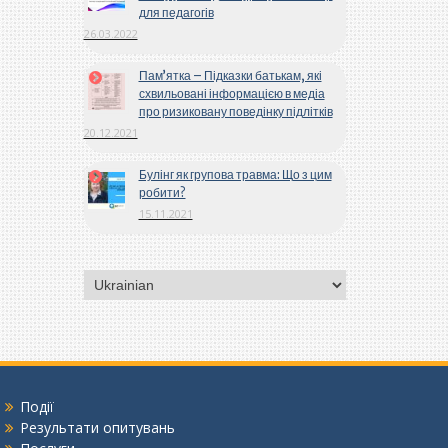
для педагогів
26.03.2022
Пам’ятка – Підказки батькам, які
схвильовані інформацією в медіа
про ризиковану поведінку підлітків
20.12.2021
Булінг як групова травма: Що з цим
робити?
15.11.2021
Вибрати
мову
Події
Результати опитувань