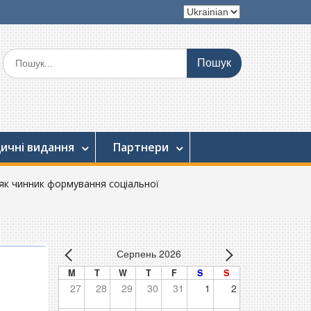
Вибрати
мову
Шукати:
ичні видання
Партнери
 як чинник формування соціальної
Серпень 2026
M
T
W
T
F
S
S
27
28
29
30
31
1
2