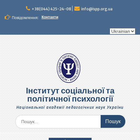
Перейти
до
+38(044) 425-24-08
info@ispp.org.ua
вмісту
Контакти
Повідомлення:
Вибрати
мову
Інститут соціальної та
політичної психології
Національної академії педагогічних наук України
Шукати: