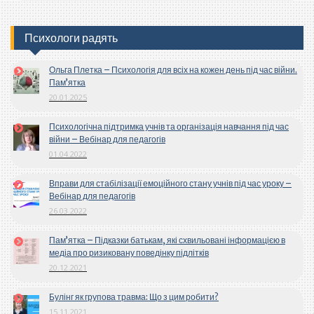
Психологи радять
Ольга Плетка – Психологія для всіх на кожен день під час війни.
Пам’ятка
20.01.2025
Психологічна підтримка учнів та організація навчання під час
війни – Вебінар для педагогів
01.04.2022
Вправи для стабілізації емоційного стану учнів під час уроку –
Вебінар для педагогів
26.03.2022
Пам’ятка – Підказки батькам, які схвильовані інформацією в
медіа про ризиковану поведінку підлітків
20.12.2021
Булінг як групова травма: Що з цим робити?
15.11.2021