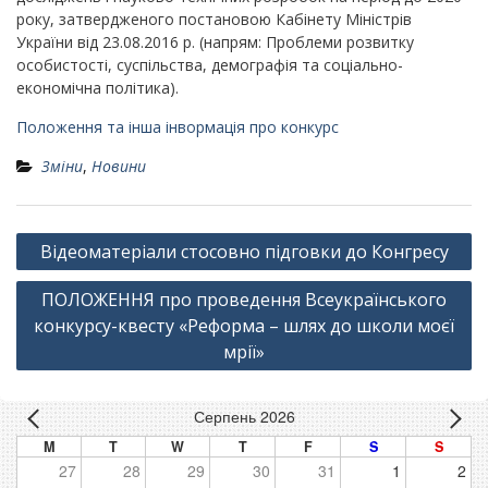
року, затвердженого постановою Кабінету Міністрів
України від 23.08.2016 р. (напрям: Проблеми розвитку
особистості, суспільства, демографія та соціально-
економічна політика).
Положення та інша інвормація про конкурс
Зміни
,
Новини
Навігація
Відеоматеріали стосовно підговки до Конгресу
записів
ПОЛОЖЕННЯ про проведення Всеукраїнського
конкурсу-квесту «Реформа – шлях до школи моєї
мрії»
Серпень 2026
M
T
W
T
F
S
S
27
28
29
30
31
1
2