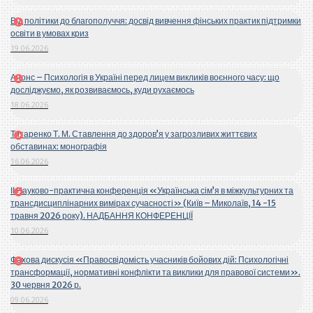
Від політики до благополуччя: досвід вивчення фінських практик підтримки
освіти в умовах криз
19.06.2026
Анонс – Психологія в Україні перед лицем викликів воєнного часу: що
досліджуємо, як розвиваємось, куди рухаємось
18.06.2026
Титаренко Т. М. Ставлення до здоров’я у загрозливих життєвих
обставинах: монографія
16.06.2026
ІІ Науково-практична конференція «Українська сім’я в міжкультурних та
трансдисциплінарних вимірах сучасності» (Київ – Миколаїв, 14 -15
травня 2026 року). НАДБАННЯ КОНФЕРЕНЦІЇ
10.06.2026
Фахова дискусія «Правосвідомість учасників бойових дій: Психологічні
трансформації, нормативні конфлікти та виклики для правової системи».
30 червня 2026 р.
09.06.2026