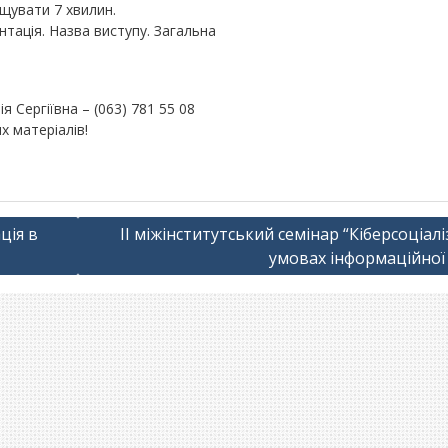
щувати 7 хвилин.
нтація. Назва виступу. Загальна
 Сергіївна – (063) 781 55 08
х матеріалів!
ція в
II міжінститутський семінар “Кіберсоціалі
умовах інформаційної 