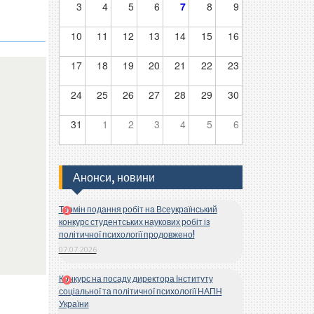
3
4
5
6
7
8
9
10
11
12
13
14
15
16
17
18
19
20
21
22
23
24
25
26
27
28
29
30
31
1
2
3
4
5
6
Анонси, новини
Термін подання робіт на Всеукраїнський
конкурс студентських наукових робіт із
політичної психології продовжено!
07.07.2026
Конкурс на посаду директора Інституту
соціальної та політичної психології НАПН
України