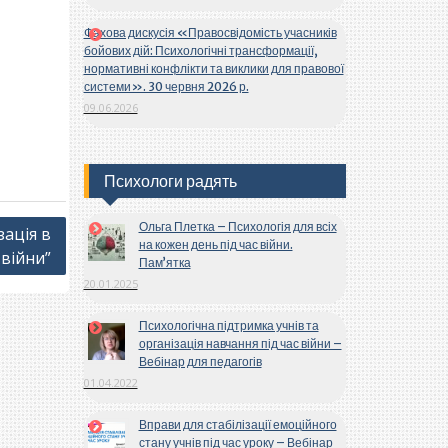
Фахова дискусія «Правосвідомість учасників
бойових дій: Психологічні трансформації,
нормативні конфлікти та виклики для правової
системи». 30 червня 2026 р.
09.06.2026
Психологи радять
Ольга Плетка – Психологія для всіх
зація в
на кожен день під час війни.
війни”
Пам’ятка
20.01.2025
Психологічна підтримка учнів та
організація навчання під час війни –
Вебінар для педагогів
01.04.2022
Вправи для стабілізації емоційного
стану учнів під час уроку – Вебінар