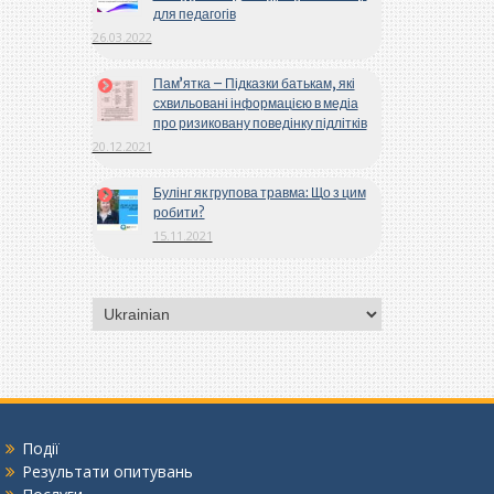
для педагогів
26.03.2022
Пам’ятка – Підказки батькам, які
схвильовані інформацією в медіа
про ризиковану поведінку підлітків
20.12.2021
Булінг як групова травма: Що з цим
робити?
15.11.2021
Вибрати
мову
Події
Результати опитувань