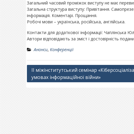
Загальний часовий проміжок виступу не має переви
Загальна структура виступу: Привітання. Самопрезе
інформація. Коментарі. Прощання.
Робочі мови – українська, російська, англійська.
Контакти для додаткової інформації: Чаплінська Юлія
Автори відповідають за зміст і достовірність подани
Анонси
,
Конференції
Навігація
II міжінститутський семінар «Кіберсоціаліза
умовах інформаційної війни»
записів