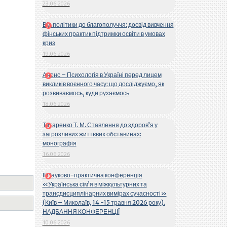
23.06.2026
Від політики до благополуччя: досвід вивчення
фінських практик підтримки освіти в умовах
криз
19.06.2026
Анонс – Психологія в Україні перед лицем
викликів воєнного часу: що досліджуємо, як
розвиваємось, куди рухаємось
18.06.2026
Титаренко Т. М. Ставлення до здоров’я у
загрозливих життєвих обставинах:
монографія
16.06.2026
ІІ Науково-практична конференція
«Українська сім’я в міжкультурних та
трансдисциплінарних вимірах сучасності»
(Київ – Миколаїв, 14 -15 травня 2026 року).
НАДБАННЯ КОНФЕРЕНЦІЇ
10.06.2026