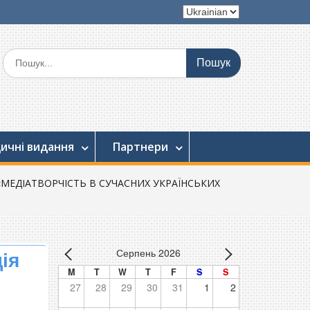
Вибрати
мову
Шукати:
ичні видання
Партнери
ція «МЕДІАТВОРЧІСТЬ В СУЧАСНИХ УКРАЇНСЬКИХ
Серпень 2026
ія
M
T
W
T
F
S
S
:
27
28
29
30
31
1
2