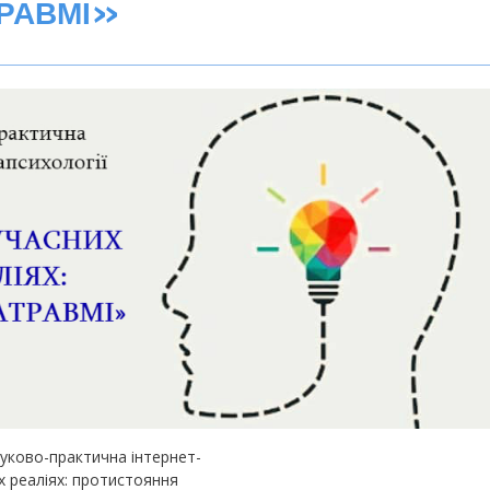
РАВМІ»
ауково-практична інтернет-
х реаліях: протистояння