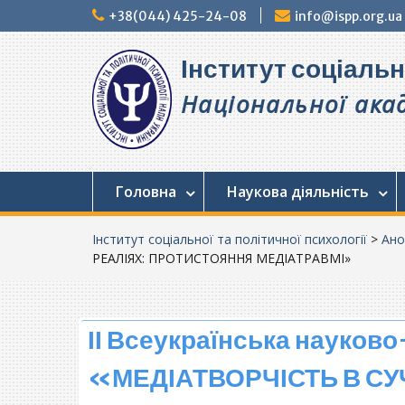
Перейти
+38(044) 425-24-08
info@ispp.org.ua
до
вмісту
Інститут соціальн
Національної акад
Головна
Наукова діяльність
Інститут соціальної та політичної психології
>
Ано
РЕАЛІЯХ: ПРОТИСТОЯННЯ МЕДІАТРАВМІ»
ІІ Всеукраїнська науков
«МЕДІАТВОРЧІСТЬ В СУ