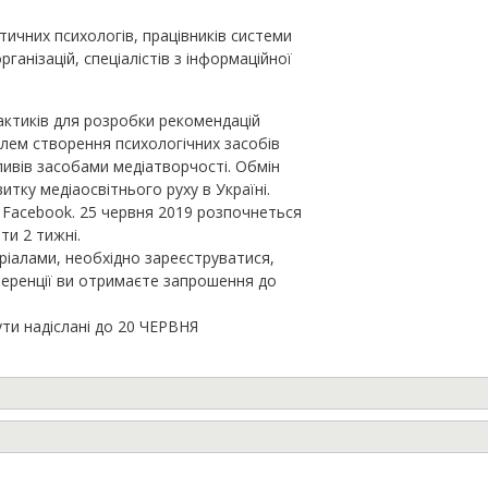
тичних психологів, працівників системи
ганізацій, спеціалістів з інформаційної
.
актиків для розробки рекомендацій
блем створення психологічних засобів
ливів засобами медіатворчості. Обмін
тку медіаосвітнього руху в Україні.
у Facebook. 25 червня 2019 розпочнеться
ти 2 тижні.
іалами, необхідно зареєструватися,
ференції ви отримаєте запрошення до
ути надіслані до 20 ЧЕРВНЯ