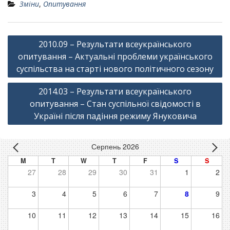
Зміни
,
Опитування
Навігація
2010.09 – Результати всеукраїнського
записів
опитування – Актуальні проблеми українського
суспільства на старті нового політичного сезону
2014.03 – Результати всеукраїнського
опитування – Стан суспільної свідомості в
Україні після падіння режиму Януковича
Серпень 2026
M
T
W
T
F
S
S
27
28
29
30
31
1
2
3
4
5
6
7
8
9
10
11
12
13
14
15
16