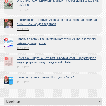
Ольга Плетка – Психологія для всіх на кожен день під час війни.
Пам’ятка
20.01.2025
Психологічна підтримка учнів та організація навчання під час
війни – Вебінар для педагогів
01.04.2022
Вправи для стабілізації емоційного стану учнів під час уроку –
Вебінар для педагогів
26.03.2022
Пам’ятка – Підказки батькам, які схвильовані інформацією в
медіа про ризиковану поведінку підлітків
20.12.2021
Булінг як групова травма: Що з цим робити?
15.11.2021
Вибрати
мову