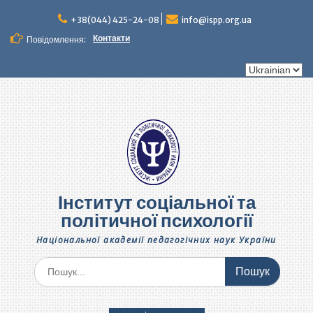
Перейти
до
+38(044) 425-24-08
info@ispp.org.ua
вмісту
Контакти
Повідомлення:
Вибрати
мову
Інститут соціальної та
політичної психології
Національної академії педагогічних наук України
Шукати: