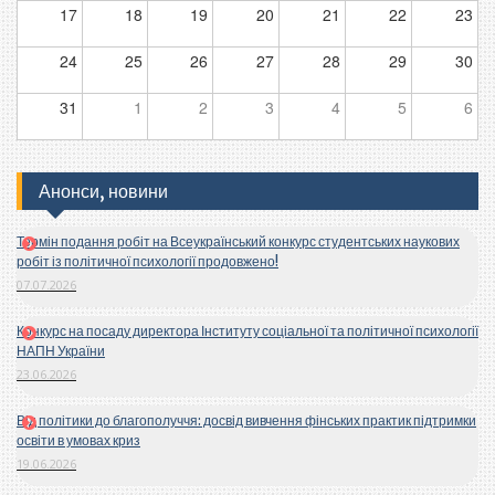
17
18
19
20
21
22
23
24
25
26
27
28
29
30
31
1
2
3
4
5
6
Анонси, новини
Термін подання робіт на Всеукраїнський конкурс студентських наукових
робіт із політичної психології продовжено!
07.07.2026
Конкурс на посаду директора Інституту соціальної та політичної психології
НАПН України
23.06.2026
Від політики до благополуччя: досвід вивчення фінських практик підтримки
освіти в умовах криз
19.06.2026