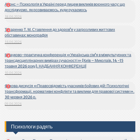
Анонс – Психологія в Україні перед лицем викликів воєнного часу: що
досліджуємо, як розвиваємось, куди рухаємось
18.06.2026
Титаренко Т. М. Ставлення до здоров’я у загрозливих життєвих
обставинах: монографія
16.06.2026
ІІ Науково-практична конференція «Українська сім’я в міжкультурних та
трансдисциплінарних вимірах сучасності» (Київ – Миколаїв, 14 -15
травня 2026 року). НАДБАННЯ КОНФЕРЕНЦІЇ
10.06.2026
Фахова дискусія «Правосвідомість учасників бойових дій: Психологічні
трансформації, нормативні конфлікти та виклики для правової системи».
30 червня 2026 р.
09.06.2026
Психологи радять