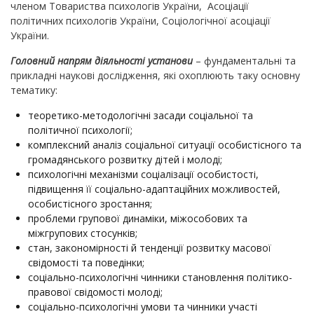
членом Товариства психологів України, Асоціації
політичних психологів України, Соціологічної асоціації
України.
Головний напрям діяльності установи
– фундаментальні та
прикладні наукові дослідження, які охоплюють таку основну
тематику:
теоретико-методологічні засади соціальної та
політичної психології;
комплексний аналіз соціальної ситуації особистісного та
громадянського розвитку дітей і молоді;
психологічні механізми соціалізації особистості,
підвищення її соціально-адаптаційних можливостей,
особистісного зростання;
проблеми групової динаміки, міжособових та
міжгрупових стосунків;
стан, закономірності й тенденції розвитку масової
свідомості та поведінки;
соціально-психологічні чинники становлення політико-
правової свідомості молоді;
соціально-психологічні умови та чинники участі