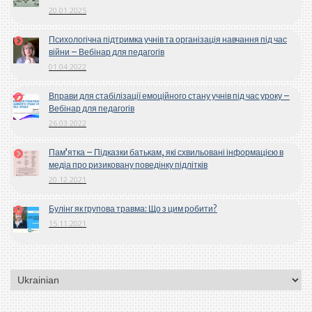
20.01.2025
Психологічна підтримка учнів та організація навчання під час
війни – Вебінар для педагогів
01.04.2022
Вправи для стабілізації емоційного стану учнів під час уроку –
Вебінар для педагогів
26.03.2022
Пам’ятка – Підказки батькам, які схвильовані інформацією в
медіа про ризиковану поведінку підлітків
20.12.2021
Булінг як групова травма: Що з цим робити?
15.11.2021