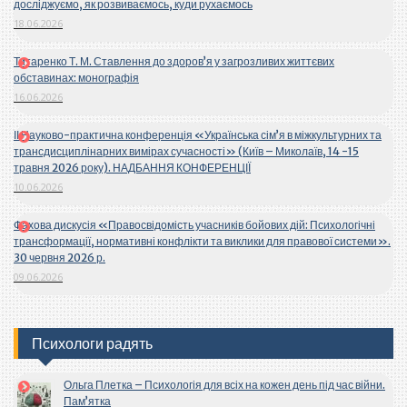
досліджуємо, як розвиваємось, куди рухаємось
18.06.2026
Титаренко Т. М. Ставлення до здоров’я у загрозливих життєвих
обставинах: монографія
16.06.2026
ІІ Науково-практична конференція «Українська сім’я в міжкультурних та
трансдисциплінарних вимірах сучасності» (Київ – Миколаїв, 14 -15
травня 2026 року). НАДБАННЯ КОНФЕРЕНЦІЇ
10.06.2026
Фахова дискусія «Правосвідомість учасників бойових дій: Психологічні
трансформації, нормативні конфлікти та виклики для правової системи».
30 червня 2026 р.
09.06.2026
Психологи радять
Ольга Плетка – Психологія для всіх на кожен день під час війни.
Пам’ятка