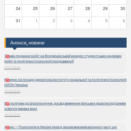
24
25
26
27
28
29
30
31
1
2
3
4
5
6
Анонси, новини
Термін подання робіт на Всеукраїнський конкурс студентських наукових
робіт із політичної психології продовжено!
07.07.2026
Конкурс на посаду директора Інституту соціальної та політичної психології
НАПН України
23.06.2026
Від політики до благополуччя: досвід вивчення фінських практик підтримки
освіти в умовах криз
19.06.2026
Анонс – Психологія в Україні перед лицем викликів воєнного часу: що