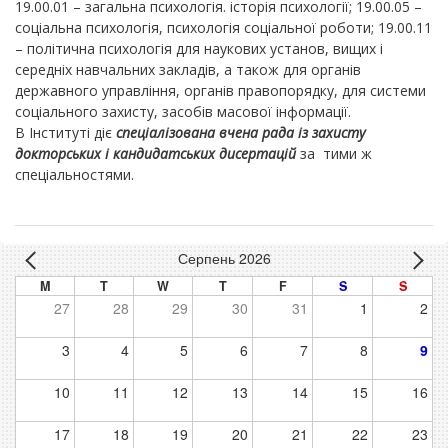
19.00.01 – загальна психологія. історія психології; 19.00.05 –
соціальна психологія, психологія соціальної роботи; 19.00.11
– політична психологія для наукових установ, вищих і
середніх навчальних закладів, а також для органів
державного управління, органів правопо­рядку, для системи
соціального захисту, засобів масової інформації.
В Інституті діє
спеціалізована вчена рада із захисту
докторських і кандидатських дисертацій
за тими ж
спеціальностями.
Серпень 2026
M
T
W
T
F
S
S
27
28
29
30
31
1
2
3
4
5
6
7
8
9
10
11
12
13
14
15
16
17
18
19
20
21
22
23