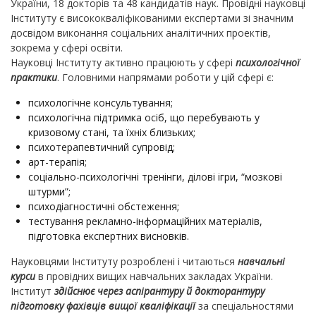
України, 18 докторів та 48 кандидатів наук. Провідні науковці
Інституту є висококваліфікованими експертами зі значним
досвідом виконання соціальних аналітичних проектів,
зокрема у сфері освіти.
Науковці Інституту активно працюють у сфері
психологічної
практики
. Головними напрямами роботи у цій сфері є:
психологічне консультування;
психологічна підтримка осіб, що перебувають у
кризовому стані, та їхніх близьких;
психотерапевтичний супровід;
арт-терапія;
соціально-психологічні тренінги, ділові ігри, “мозкові
штурми”;
психодіагностичні обстеження;
тестування рекламно-інформаційних матеріалів,
підготовка експертних висновків.
Науковцями Інституту розроблені і читаються
навчальні
курси
в провідних вищих навчальних закладах України.
Інститут
здійснює через
аспірантуру й докторантуру
підготовку фахівців вищої кваліфікації
за спеціальностями