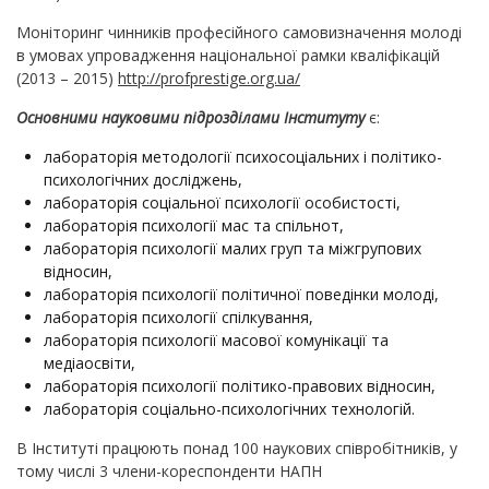
Моніторинг чинників професійного самовизначення молоді
в умовах упровадження національної рамки кваліфікацій
(2013 – 2015)
http://profprestige.org.ua/
Основними науковими підрозділами Інституту
є:
лабораторія методології психосоціальних і політико-
психологічних досліджень,
лабораторія соціальної психології особистості,
лабораторія психології мас та спільнот,
лабораторія психології малих груп та міжгрупових
відносин,
лабораторія психології політичної поведінки молоді,
лабораторія психології спілкування,
лабораторія психології масової комунікації та
медіаосвіти,
лабораторія психології політико-правових відносин,
лабораторія соціально-психологічних технологій.
В Інституті працюють понад 100 наукових співробітників, у
тому числі 3 члени-кореспонденти НАПН