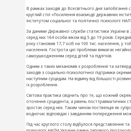
В рамках заходів до Всесвітнього дня запобігання 
круглий стіл «Посилення взаємодії державних інституц
Інститутом соціальної та політичної психології НАП
За даними Державної служби статистики України в 
серед них 164 особи віком від 5 до 19 років. Середн
року становив 17,7 осіб на 100 тис. населення, у той
населення. Гострота цієї проблеми вимагає негайног
самоушкодженням серед дітей та підлітків.
Одним з таких механізмів є розроблення та затверд
заходів з соціально-психологічної підтримки окреми
наступним суїцидам. На відміну від більшості розвин
їх розроблення.
Світова практика свідчить про те, що кожний окре
оточення суїцидента, а рівень посттравматичних стр
зростає серед них. Таким чином поственція як супро
водночас відповідає і завданням попередження мо
Під час круглого столу відбулося представлення та
психології НАПН України рамки типового протоколу 