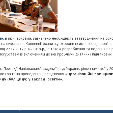
ію
, в якій, зокрема, зазначено необхідність затвердження на осно
на виконання Концепції розвитку охорони психічного здоров’я в 
від 27.12.2017 р. № 1018-р), а також розроблення та подання на 
амогубствам із включенням до неї проблеми дитячих і підліткових
Президії Національної академії наук України, рішенням якої у 20
ілено грант на проведення дослідження
«Організаційні принципи
иду (буліциду) у закладі освіти».