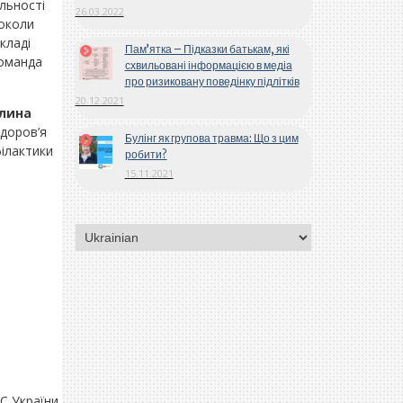
яльності
26.03.2022
токоли
кладі
Пам’ятка – Підказки батькам, які
команда
схвильовані інформацією в медіа
про ризиковану поведінку підлітків
20.12.2021
лина
здоров’я
Булінг як групова травма: Що з цим
філактики
робити?
15.11.2021
Вибрати
мову
С України