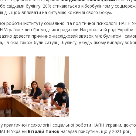
о свідками булінгу, 20% стикаються з кібербулінгом у соцмережа
 дії, щоб впливати на ситуацію кожен зі свого боку».
вої роботи Інституту соціальної та політичної психології НАПН Ук
 України, член Громадської ради при Національній раді України 
важко довести причинно-наслідковий зв’язок між булінгом і само
 і в якій також були ситуації булінгу, у будь-якому випадку зобо
 практичної психології і соціальної роботи НАПН України, докт
 НАПН України
Віталій Панок
нагадав присутнім, що у 2021 році