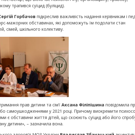
кому трапився суїцид (буліцид).
Сергій Горбачов
підкреслив важливість надання керівникам і пе
форс-мажорних обставинах, які допоможуть їм подолати стан
ей, сімей, шкільного колективу.
римання прав дитини та сім’ї
Аксана Філіпішина
повідомила пр
 або самоушкодженнями у 2021 році. Причому виокремити психос
ними є обставини життя дітей, що скоюють суїцид або його спроб
ану дитини», – зазначила вона.
ського здоров’я МОЗ України
Владислав Збанацький
акцентува