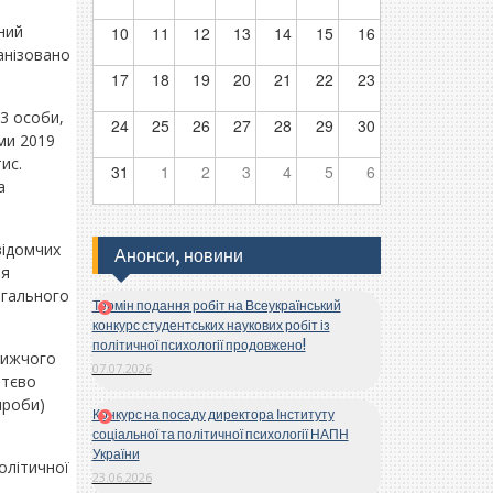
ний
10
11
12
13
14
15
16
ганізовано
17
18
19
20
21
22
23
3 особи,
24
25
26
27
28
29
30
ими 2019
ис.
31
1
2
3
4
5
6
а
відомчих
Анонси, новини
ня
нагального
Термін подання робіт на Всеукраїнський
конкурс студентських наукових робіт із
політичної психології продовжено!
лижчого
07.07.2026
ттєво
проби)
Конкурс на посаду директора Інституту
соціальної та політичної психології НАПН
України
олітичної
23.06.2026