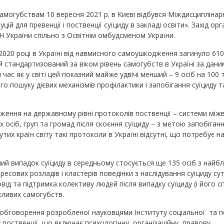
самогубствам 10 вересня 2021 р. в Києві відбувся Міждисциплінар
ій для превенції і поственції суїциду в закладі освіти». Захід ор
Н України спільно з Освітнім омбудсменом України.
2020 році в Україні від навмисного самоушкодження загинуло 610
ій стандартизований за віком рівень самогубств в Україні за дан
 час як у світі цей показний майже удвічі менший – 9 осіб на 100 т
о пошуку дієвих механізмів профілактики і запобігання суїциду т
ження на державному рівні протоколів поственції – системи між
х осіб, груп та громад після скоєння суїциду – з метою запобіган
утих країн світу такі протоколи в Україні відсутні, що потребує 
мий випадок суїциду в середньому стосується ще 135 осіб з найб
есових розладів і кластерів поведінки з наслідування суїциду су
від та підтримка колективу людей після випадку суїциду (і його с
жливих самогубств.
 обговорення розробленої науковцями Інституту соціальної та п
поственції, що включає психологічну, організаційну, правову,