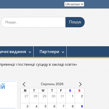
Вибрати
мову
Шукати:
ичні видання
Партнери
евенції і поственції суїциду в закладі освіти»
Серпень 2026
ій
M
T
W
T
F
S
S
27
28
29
30
31
1
2
3
4
5
6
7
8
9