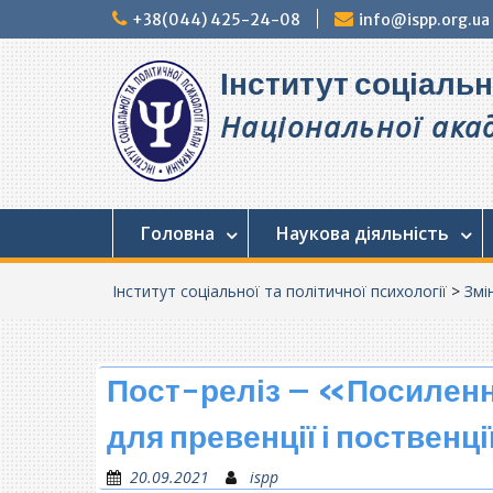
Перейти
+38(044) 425-24-08
info@ispp.org.ua
до
вмісту
Інститут соціальн
Національної акад
Головна
Наукова діяльність
Інститут соціальної та політичної психології
>
Змі
Пост-реліз – «Посилення
для превенції і поственці
20.09.2021
ispp