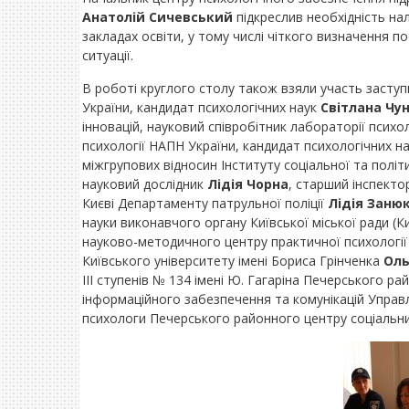
Анатолій Сичевський
підкреслив необхідність на
закладах освіти, у тому числі чіткого визначення п
ситуації.
В роботі круглого столу також взяли участь заступ
України, кандидат психологічних наук
Світлана Чун
інновацій, науковий співробітник лабораторії психол
психології НАПН України, кандидат психологічних н
міжгрупових відносин Інституту соціальної та політ
науковий дослідник
Лідія Чорна
, старший інспектор
Києві Департаменту патрульної поліції
Лідія Заню
науки виконавчого органу Київської міської ради (Ки
науково-методичного центру практичної психології і
Київського університету імені Бориса Грінченка
Оль
ІІІ ступенів № 134 імені Ю. Гагаріна Печерського ра
інформаційного забезпечення та комунікацій Управл
психологи Печерського районного центру соціальних