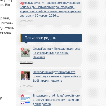
Фахова дискусія «Правосвідомість учасників
х. Він
бойових дій: Психологічні трансформації,
нормативні конфлікти та виклики для правової
системи». 30 червня 2026 р.
раїни,
09.06.2026
з питань
губством.
в’язана
Психологи радять
Ольга Плетка – Психологія для всіх
на кожен день під час війни.
Пам’ятка
20.01.2025
Психологічна підтримка учнів та
організація навчання під час війни –
Вебінар для педагогів
01.04.2022
Вправи для стабілізації емоційного
ор
стану учнів під час уроку – Вебінар
для педагогів