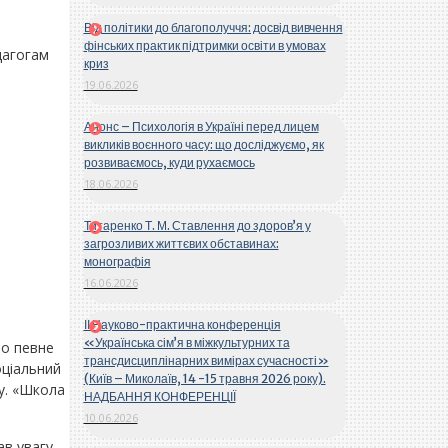
Від політики до благополуччя: досвід вивчення
фінських практик підтримки освіти в умовах
дагогам
криз
19.06.2026
Анонс – Психологія в Україні перед лицем
викликів воєнного часу: що досліджуємо, як
розвиваємось, куди рухаємось
18.06.2026
Титаренко Т. М. Ставлення до здоров’я у
загрозливих життєвих обставинах:
монографія
16.06.2026
ІІ Науково-практична конференція
«Українська сім’я в міжкультурних та
о певне
трансдисциплінарних вимірах сучасності»
оціальний
(Київ – Миколаїв, 14 -15 травня 2026 року).
у. «Школа
НАДБАННЯ КОНФЕРЕНЦІЇ
10.06.2026
в увагу