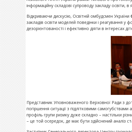
інформаційну складові супроводу закладу освіти, в я
Відкриваючи дискусію, Освітній омбудсмен України
закладів освіти моделей поведінки і реагування у 
дезорієнтованості і ефективно діяти в інтересах діт
Представник Уповноваженого Верховної Ради з дот
погіршення ситуації з підлітковими самогубствами
профіль групи ризику дуже складно – настільки різ
– це той осередок, де має бути здійснений аналіз ст
Заступник Генерального директора Центру громад