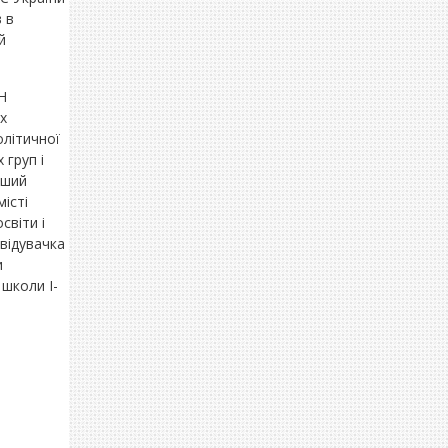
 в
й
Н
х
олітичної
 груп і
рший
місті
світи і
відувачка
и
школи І-