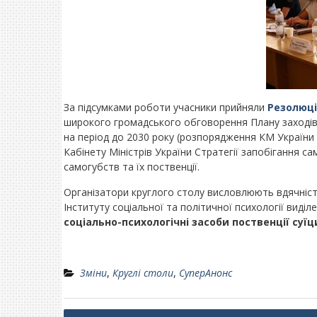
За підсумками роботи учасники прийняли
Резолюц
широкого громадського обговорення Плану заходів 
на період до 2030 року (розпорядження КМ України 
Кабінету Міністрів України Стратегії запобігання с
самогубств та їх поственції.
Організатори круглого столу висловлюють вдячність 
Інституту соціальної та політичної психології вид
соціально-психологічні засоби поственції суїц
Зміни
,
Круглі столи
,
СуперАнонс