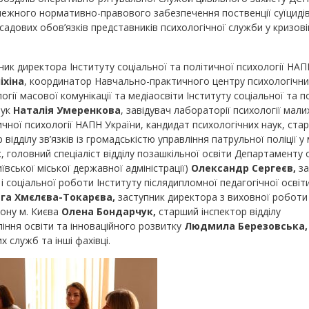
лежного нормативно-правового забезпечення поственції суїцидів
осадових обов’язків представників психологічної служби у кризові
ник директора Інституту соціальної та політичної психології НАП
іхіна
, координатор Навчально-практичного центру психологічни
огії масової комунікації та медіаосвіти Інституту соціальної та п
аук
Наталія Умеренкова
, завідувач лабораторії психології малих
ичної психології НАПН України, кандидат психологічних наук, ста
 відділу зв’язків із громадськістю управління патрульної поліції у 
к
, головний спеціаліст відділу позашкільної освіти Департаменту о
ївської міської державної адміністрації)
Олександр Сергеєв
,
за
 соціальної роботи Інституту післядипломної педагогічної освіт
га Хмєлєва-Токарєва
,
заступник директора з виховної роботи 
йону м. Києва
Олена Бондарчук
,
старший інспектор відділу
іння освіти та інноваційного розвитку
Людмила Березовська
,
 служб та інші фахівці.