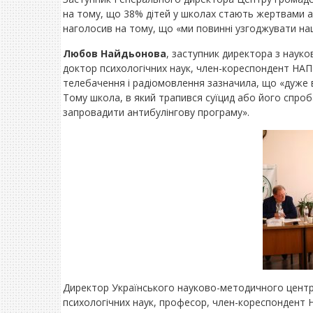
на тому, що 38% дітей у школах стають жертвами аб
наголосив на тому, що «ми повинні узгоджувати наші
Любов Найдьонова
, заступник директора з науко
доктор психологічних наук, член-кореспондент НАПН
телебачення і радіомовлення зазначила, що «дуже 
Тому школа, в який трапився суїцид або його спроба,
запровадити антибулінгову програму».
Директор Українського науково-методичного центру
психологічних наук, професор, член-кореспондент