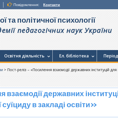
Повідомлення:
Контакти
ої та політичної психології
емії педагогічних наук України
Освітня діяльність
Ел. бібліотека
Період
ни
>
Пост-реліз – «Посилення взаємодії державних інституцій для пр
 взаємодії державних інституц
ї суїциду в закладі освіти»