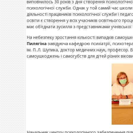
виповнилось 30 років з дня створення психологічної
психологічної служби. Однак у той самий час школи 
діяльності працівників психологічної служби і педаг
освіти є створення у всіх учасників освітнього про
має об’єднати зусилля з представниками учнівської 
На небезпеку зростання кількості випадків самоушко
Пилягіна
завідуюча кафедрою психіатрії, психотера
ім. П. Л. Шупика, доктор медичних наук, професор.
самоушкоджень і самогубств для дітей різних вікови
Начальник центру психологічного забезпечення під