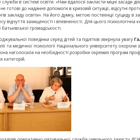
 служби в системі освіти. «Нам вдалося закласти міцні засади ді
не готові до надання допомоги в кризовій ситуації, відсутні про
огів закладу освіти». На його думку, метою поственції суїциду в за
цесу відчуття захищеності і впевненості. Для цього психологічна 
і батьківської громадськості.
джувальної поведінки серед дітей та підлітків звернула увагу
Га
пії та медичної психології Національного університету охорони 
 Вона наголосила на необхідності розробки окремих програм про
х категорій.
розділів оперативно-рятувальної служби цивільного захисту ДСН