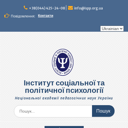
Перейти
до
+38(044) 425-24-08
info@ispp.org.ua
вмісту
Контакти
Повідомлення:
Вибрати
мову
Інститут соціальної та
політичної психології
Національної академії педагогічних наук України
Шукати: