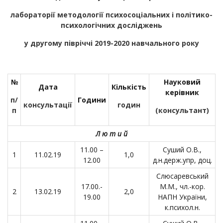
лабораторії методології психосоціальних і політико-
психологічних досліджень
у другому півріччі 2019-2020 навчального року
№
Науковий
Дата
Кількість
керівник
п/
Години
консультації
годин
п
(консультант)
Л ю т и й
11.00 –
Суший О.В.,
1
11.02.19
1,0
12.00
д.н.держ.упр, доц.
Слюсаревський
17.00.-
М.М., чл.-кор.
2
13.02.19
2,0
19.00
НАПН України,
к.психол.н.