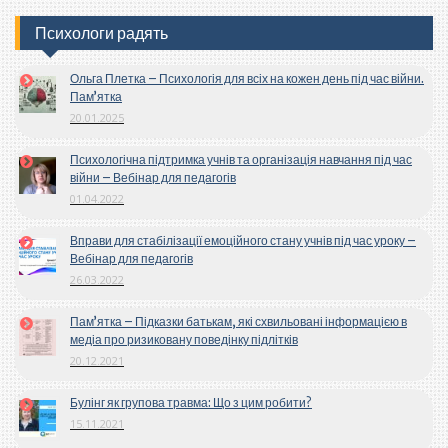
Психологи радять
Ольга Плетка – Психологія для всіх на кожен день під час війни.
Пам’ятка
20.01.2025
Психологічна підтримка учнів та організація навчання під час
війни – Вебінар для педагогів
01.04.2022
Вправи для стабілізації емоційного стану учнів під час уроку –
Вебінар для педагогів
26.03.2022
Пам’ятка – Підказки батькам, які схвильовані інформацією в
медіа про ризиковану поведінку підлітків
20.12.2021
Булінг як групова травма: Що з цим робити?
15.11.2021