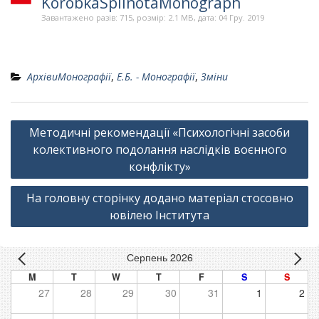
KorobkaSpilnotaMonograph
Завантажено разів: 715, розмір: 2.1 MB, дата: 04 Гру. 2019
АрхівиМонографії
,
Е.Б. - Монографії
,
Зміни
Навігація
Методичні рекомендації «Психологічні засоби
записів
колективного подолання наслідків воєнного
конфлікту»
На головну сторінку додано матеріал стосовно
ювілею Інститута
Серпень 2026
M
T
W
T
F
S
S
27
28
29
30
31
1
2