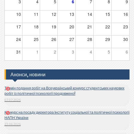
3
4
5
6
7
8
9
10
11
12
13
14
15
16
17
18
19
20
21
22
23
24
25
26
27
28
29
30
31
1
2
3
4
5
6
Анонси, новини
Термін подання робіт на Всеукраїнський конкурс студентських наукових
робіт із політичної психології продовжено!
07.07.2026
Конкурс на посаду директора Інституту соціальної та політичної психології
НАПН України
23.06.2026