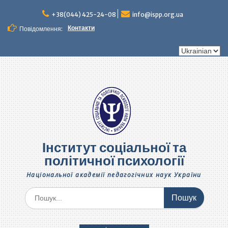
Перейти
до
+38(044) 425-24-08
info@ispp.org.ua
вмісту
Контакти
Повідомлення:
Вибрати
мову
Інститут соціальної та
політичної психології
Національної академії педагогічних наук України
Шукати: