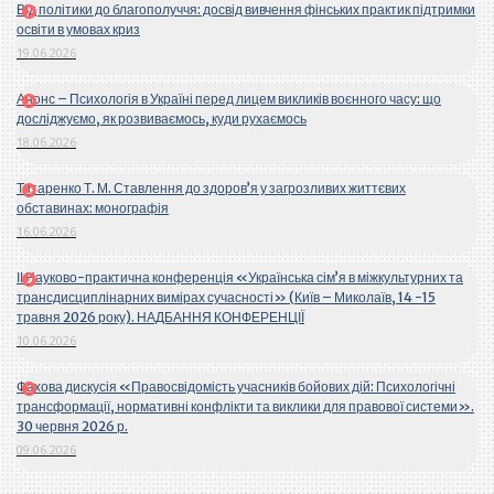
Від політики до благополуччя: досвід вивчення фінських практик підтримки
освіти в умовах криз
19.06.2026
Анонс – Психологія в Україні перед лицем викликів воєнного часу: що
досліджуємо, як розвиваємось, куди рухаємось
18.06.2026
Титаренко Т. М. Ставлення до здоров’я у загрозливих життєвих
обставинах: монографія
16.06.2026
ІІ Науково-практична конференція «Українська сім’я в міжкультурних та
трансдисциплінарних вимірах сучасності» (Київ – Миколаїв, 14 -15
травня 2026 року). НАДБАННЯ КОНФЕРЕНЦІЇ
10.06.2026
Фахова дискусія «Правосвідомість учасників бойових дій: Психологічні
трансформації, нормативні конфлікти та виклики для правової системи».
30 червня 2026 р.
09.06.2026