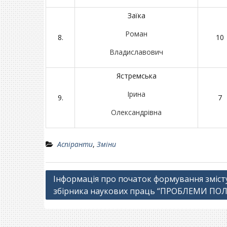
Заїка
Роман
8.
10
Владиславович
Ястремська
Ірина
9.
7
Олександрівна
Аспіранти
,
Зміни
Навігація
Інформація про початок формування змісту
збірника наукових праць “ПРОБЛЕМИ ПО
записів