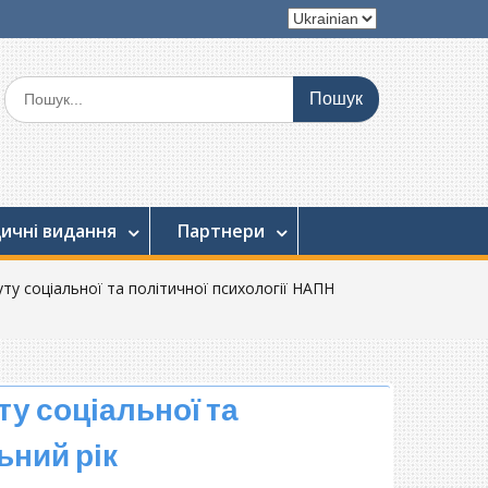
Вибрати
мову
Шукати:
ичні видання
Партнери
ту соціальної та політичної психології НАПН
ту соціальної та
ьний рік