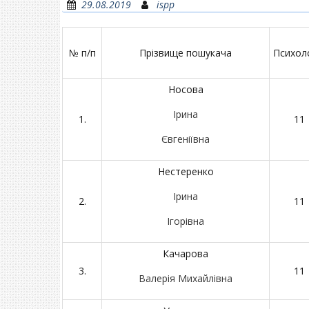
29.08.2019
ispp
№ п/п
Прізвище пошукача
Психол
Носова
Ірина
1.
11
Євгеніївна
Нестеренко
Ірина
2.
11
Ігорівна
Качарова
3.
11
Валерія Михайлівна