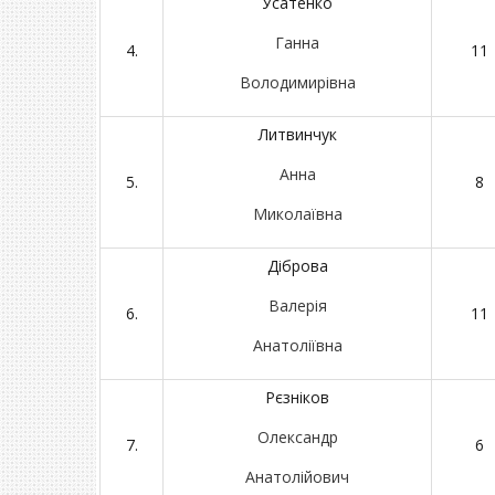
Усатенко
Ганна
4.
11
Володимирівна
Литвинчук
Анна
5.
8
Миколаївна
Діброва
Валерія
6.
11
Анатоліївна
Рєзніков
Олександр
7.
6
Анатолійович