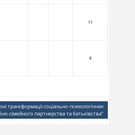
11
8
рні трансформації соціально-психологічних
но-сімейного партнерства та батьківства”