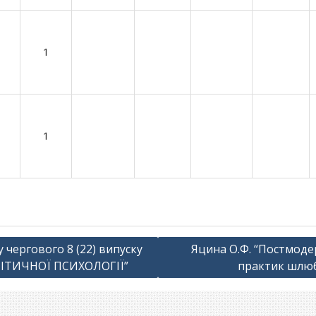
1
1
 чергового 8 (22) випуску
Яцина О.Ф. “Постмоде
ЛІТИЧНОЇ ПСИХОЛОГІЇ”
практик шлюб