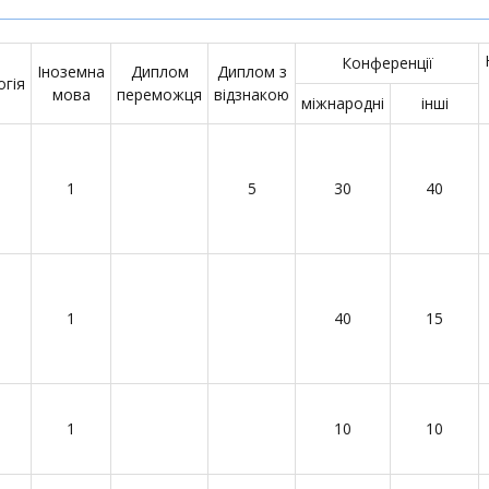
Конференції
Іноземна
Диплом
Диплом з
огія
мова
переможця
відзнакою
міжнародні
інші
1
5
30
40
1
40
15
1
10
10