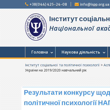
Перейти
+38(044) 425-24-08
info@ispp.org.ua
до
вмісту
Інститут соціальн
Національної акад
Головна
Наукова діяльність
Інститут соціальної та політичної психології
>
Асп
України на 2019/2020 навчальний рік
Результати конкурсу щодо
політичної психології Н