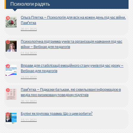
Психологи радять
Ольга Плетка – Психологія для всіх на кожен день під час війни.
Пам’ятка
20.01.2025
Психологічна підтримка учнів та організація навчання під час
війни – Вебінар для педагогів
01.04.2022
Вправи для стабілізації емоційного стану учнів під час уроку –
Вебінар для педагогів
26.03.2022
Пам’ятка – Підказки батькам, які схвильовані інформацією в
медіа про ризиковану поведінку підлітків
20.12.2021
Булінг як групова травма: Що з цим робити?
15.11.2021