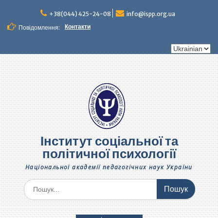
Перейти
до
+38(044) 425-24-08
info@ispp.org.ua
вмісту
Контакти
Повідомлення:
Вибрати
мову
Інститут соціальної та
політичної психології
Національної академії педагогічних наук України
Шукати: