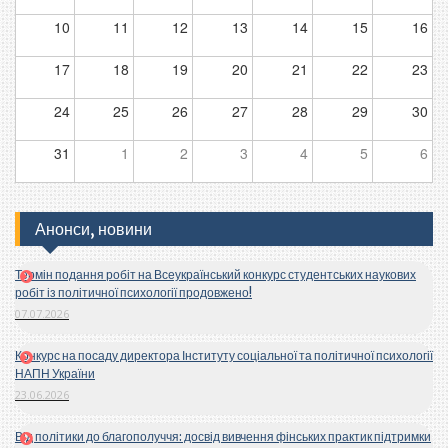
10
11
12
13
14
15
16
17
18
19
20
21
22
23
24
25
26
27
28
29
30
31
1
2
3
4
5
6
Анонси, новини
Термін подання робіт на Всеукраїнський конкурс студентських наукових
робіт із політичної психології продовжено!
07.07.2026
Конкурс на посаду директора Інституту соціальної та політичної психології
НАПН України
23.06.2026
Від політики до благополуччя: досвід вивчення фінських практик підтримки