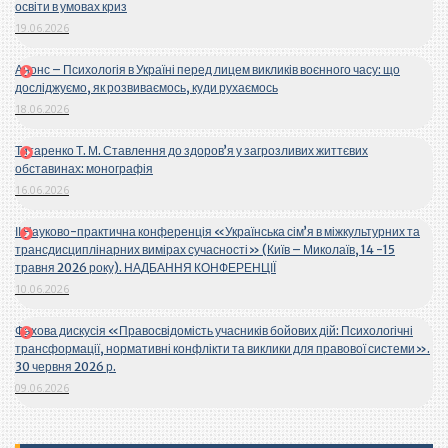
освіти в умовах криз
19.06.2026
Анонс – Психологія в Україні перед лицем викликів воєнного часу: що
досліджуємо, як розвиваємось, куди рухаємось
18.06.2026
Титаренко Т. М. Ставлення до здоров’я у загрозливих життєвих
обставинах: монографія
16.06.2026
ІІ Науково-практична конференція «Українська сім’я в міжкультурних та
трансдисциплінарних вимірах сучасності» (Київ – Миколаїв, 14 -15
травня 2026 року). НАДБАННЯ КОНФЕРЕНЦІЇ
10.06.2026
Фахова дискусія «Правосвідомість учасників бойових дій: Психологічні
трансформації, нормативні конфлікти та виклики для правової системи».
30 червня 2026 р.
09.06.2026