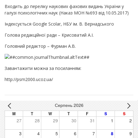
Входить до переліку наукових фахових видань України у
галузі психологічних наук (Наказ МОН №693 від 10.05.2017)
Індексується Google Scolar, НБУ ім. В. Вернадського
Голова редакційної ради – Крисоватий А.І.
Головний редактор – Фурман А.В.
Завантажити можна за посиланням:
http://psm2000.ucoz.ua/
Серпень 2026
M
T
W
T
F
S
S
27
28
29
30
31
1
2
3
4
5
6
7
8
9