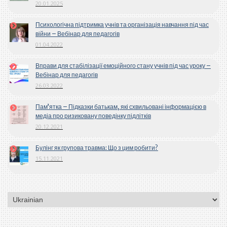
20.01.2025
Психологічна підтримка учнів та організація навчання під час
війни – Вебінар для педагогів
01.04.2022
Вправи для стабілізації емоційного стану учнів під час уроку –
Вебінар для педагогів
26.03.2022
Пам’ятка – Підказки батькам, які схвильовані інформацією в
медіа про ризиковану поведінку підлітків
20.12.2021
Булінг як групова травма: Що з цим робити?
15.11.2021