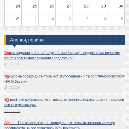
24
25
26
27
28
29
30
31
1
2
3
4
5
6
Анонси, новини
Термін подання робіт на Всеукраїнський конкурс студентських наукових
робіт із політичної психології продовжено!
07.07.2026
Конкурс на посаду директора Інституту соціальної та політичної психології
НАПН України
23.06.2026
Від політики до благополуччя: досвід вивчення фінських практик підтримки
освіти в умовах криз
19.06.2026
Анонс – Психологія в Україні перед лицем викликів воєнного часу: що
досліджуємо, як розвиваємось, куди рухаємось