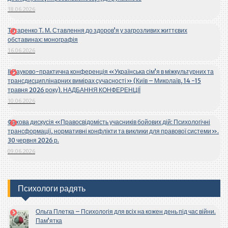
18.06.2026
Титаренко Т. М. Ставлення до здоров’я у загрозливих життєвих
обставинах: монографія
16.06.2026
ІІ Науково-практична конференція «Українська сім’я в міжкультурних та
трансдисциплінарних вимірах сучасності» (Київ – Миколаїв, 14 -15
травня 2026 року). НАДБАННЯ КОНФЕРЕНЦІЇ
10.06.2026
Фахова дискусія «Правосвідомість учасників бойових дій: Психологічні
трансформації, нормативні конфлікти та виклики для правової системи».
30 червня 2026 р.
09.06.2026
Психологи радять
Ольга Плетка – Психологія для всіх на кожен день під час війни.
Пам’ятка