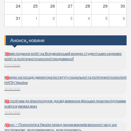
24
25
26
27
28
29
30
31
1
2
3
4
5
6
Анонси, новини
Термін подання робіт на Всеукраїнський конкурс студентських наукових
робіт із політичної психології продовжено!
07.07.2026
Конкурс на посаду директора Інституту соціальної та політичної психології
НАПН України
23.06.2026
Від політики до благополуччя: досвід вивчення фінських практик підтримки
освіти в умовах криз
19.06.2026
Анонс – Психологія в Україні перед лицем викликів воєнного часу: що
досліджуємо, як розвиваємось, куди рухаємось