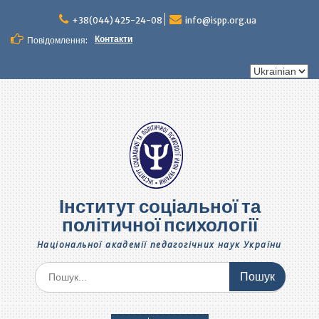
Перейти
до
+38(044) 425-24-08
info@ispp.org.ua
вмісту
Контакти
Повідомлення:
Вибрати
мову
Інститут соціальної та
політичної психології
Національної академії педагогічних наук України
Шукати: