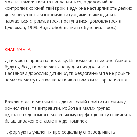
можна помилятися та виправлятися, а дорослий не
контролює кожний твій крок. Надмірна настирливість деяких
дітей регулюється ігровими ситуаціями, в яких дитина
навчається стримуватися, поступатися, домовлятися (Г.
Цукерман, 1993. Виды обобщения в обучении. – рос.)
ЗНАК УВАГА
Діти мають право на помилку. Ці помилки в них обов’язково
будуть, бо діти освоюють нову для них діяльність.
Настанови дорослих дитині бути бездоганним та не робити
помилок можуть спрацювати як антимотиватор навчання.
Важливо дати можливість дитині самій помітити помилку,
осмислити її та виправити. Робота в малих групах
однолітків допоможе маленькому перфекціоністу сприйняти
більш виважене ставлення до помилок.
… формують уявлення про соціальну справедливість