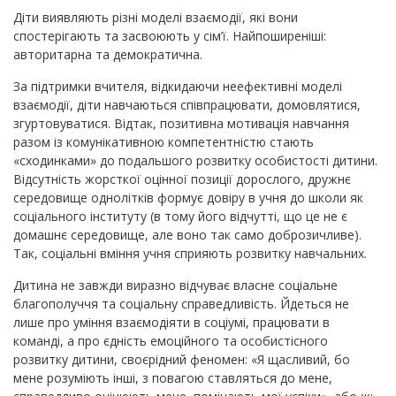
Діти виявляють різні моделі взаємодії, які вони
спостерігають та засвоюють у сім’ї. Найпоширеніші:
авторитарна та демократична.
За підтримки вчителя, відкидаючи неефективні моделі
взаємодії, діти навчаються співпрацювати, домовлятися,
згуртовуватися. Відтак, позитивна мотивація навчання
разом із комунікативною компетентністю стають
«сходинками» до подальшого розвитку особистості дитини.
Відсутність жорсткої оцінної позиції дорослого, дружнє
середовище однолітків формує довіру в учня до школи як
соціального інституту (в тому його відчутті, що це не є
домашнє середовище, але воно так само доброзичливе).
Так, соціальні вміння учня сприяють розвитку навчальних.
Дитина не завжди виразно відчуває власне соціальне
благополуччя та соціальну справедливість. Йдеться не
лише про уміння взаємодіяти в соціумі, працювати в
команді, а про єдність емоційного та особистісного
розвитку дитини, своєрідний феномен: «Я щасливий, бо
мене розуміють інші, з повагою ставляться до мене,