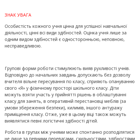
ЗНАК УВАГА
Особистість кожного учня цінна для успішної навчальної
діяльності, цінні всі види здібностей. Оцінка учня лише за
одним видом здібностей є односторонньою, неповною,
несправедливою.
Групові форми роботи стимулюють вияв рухливості учнів.
Відповідно до начальних завдань допускають без дозволу
вчителя вільне пересування по класу, сприяють опануванню
свого «Я» у фізичному просторі шкільного класу. Діти
можуть взяти участь у прийнятті рішень в облаштуванні
класу для занять, в оперативній перестановці меблів (за
умови збереження безпеки), килимів, іншого антуражу
приміщення класу. Отже, уже в цьому віці також можуть
виявлятися певні логістичні здібності дітей.
Робота в групах між учнями може спонтанно розподілятися
не лише за певними перевагами, схильностями, здібностями