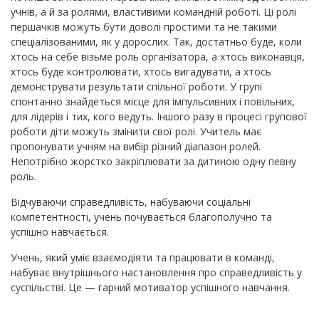
учнів, а й за ролями, властивими командній роботі. Ці ролі
першачків можуть бути доволі простими та не такими
спеціалізованими, як у дорослих. Так, достатньо буде, коли
хтось на себе візьме роль організатора, а хтось виконавця,
хтось буде контролювати, хтось вигадувати, а хтось
демонструвати результати спільної роботи. У групі
спонтанно знайдеться місце для імпульсивних і повільних,
для лідерів і тих, кого ведуть. Іншого разу в процесі групової
роботи діти можуть змінити свої ролі. Учитель має
пропонувати учням на вибір різний діапазон ролей.
Непотрібно жорстко закріплювати за дитиною одну певну
роль.
Відчуваючи справедливість, набуваючи соціальні
компетентності, учень почувається благополучно та
успішно навчається.
Учень, який уміє взаємодіяти та працювати в команді,
набуває внутрішнього настановлення про справедливість у
суспільстві. Це — гарний мотиватор успішного навчання.