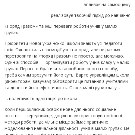
впливає на самооцінку
реалізовує творчий підхід до навчання
«Поряд і разом» та інші переваги роботи учнів у малих
групах
Пріоритети Нової української школи знають усі педагоги
шкіл. Однак стиль взаємодії учнів «поряд, але не разом»
перетворити на «поряд і разом» не просто, але можливо.
Один зі способів — організувати роботу учнів класу у малих
групах. Перш ніж братися за апробацію цього способу,
треба самим зрозуміти його суть. Варто управлінцям школи
(директорам, завучам) обговорити це питання з учителями
та довести його ефективність. Отже, малі групи класу…
… полегшують адаптацію до школи
Коли першокласник освоює нове для нього соціальне —
освітнє — середовище, доцільно використовувати ігрові
методи роботи, де чільне місце займає практичне
моделювання навчальної діяльності учня в малих групах. Це
полегшує адаптацію дитини до школи та сприяє у