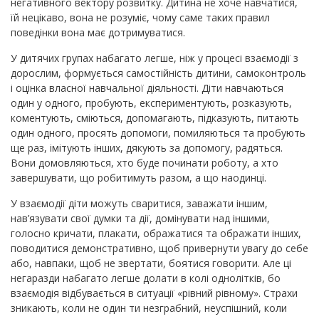
негативного вектору розвитку. Дитина не хоче навчатися,
їй нецікаво, вона не розуміє, чому саме таких правил
поведінки вона має дотримуватися.
У дитячих групах набагато легше, ніж у процесі взаємодії з
дорослим, формується самостійність дитини, самоконтроль
і оцінка власної навчальної діяльності. Діти навчаються
один у одного, пробують, експериментують, розказують,
коментують, сміються, допомагають, підказують, питають
один одного, просять допомоги, помиляються та пробують
ще раз, імітують інших, дякують за допомогу, радяться.
Вони домовляються, хто буде починати роботу, а хто
завершувати, що робитимуть разом, а що наодинці.
У взаємодії діти можуть сваритися, заважати іншим,
нав’язувати свої думки та дії, домінувати над іншими,
голосно кричати, плакати, ображатися та ображати інших,
поводитися демонстративно, щоб привернути увагу до себе
або, навпаки, щоб не звертати, боятися говорити. Але ці
негаразди набагато легше долати в колі однолітків, бо
взаємодія відбувається в ситуації «рівний рівному». Страхи
зникають, коли не один ти незграбний, неуспішний, коли