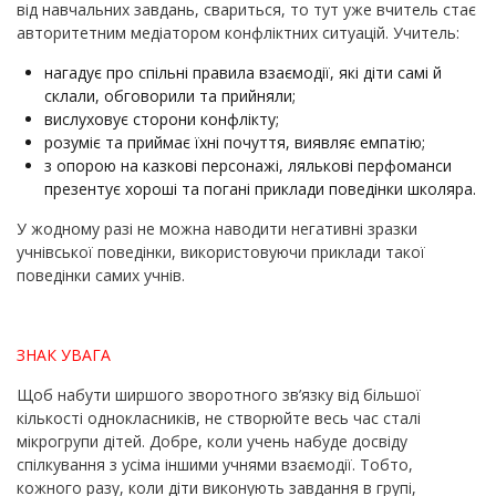
від навчальних завдань, свариться, то тут уже вчитель стає
авторитетним медіатором конфліктних ситуацій. Учитель:
нагадує про спільні правила взаємодії, які діти самі й
склали, обговорили та прийняли;
вислуховує сторони конфлікту;
розуміє та приймає їхні почуття, виявляє емпатію;
з опорою на казкові персонажі, лялькові перфоманси
презентує хороші та погані приклади поведінки школяра.
У жодному разі не можна наводити негативні зразки
учнівської поведінки, використовуючи приклади такої
поведінки самих учнів.
ЗНАК УВАГА
Щоб набути ширшого зворотного зв’язку від більшої
кількості однокласників, не створюйте весь час сталі
мікрогрупи дітей. Добре, коли учень набуде досвіду
спілкування з усіма іншими учнями взаємодії. Тобто,
кожного разу, коли діти виконують завдання в групі,