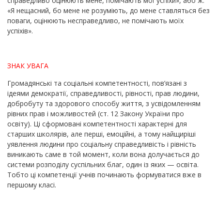
справедливо оцінюють мене, помічають мої успіхи», або ж:
«Я нещасний, бо мене не розуміють, до мене ставляться без
поваги, оцінюють несправедливо, не помічають моїх
успіхів».
ЗНАК УВАГА
Громадянські та соціальні компетентності, пов’язані з
ідеями демократії, справедливості, рівності, прав людини,
добробуту та здорового способу життя, з усвідомленням
рівних прав і можливостей (ст. 12 Закону України про
освіту). Ці сформовані компетентності характерні для
старших школярів, але перші, емоційні, а тому найщиріші
уявлення людини про соціальну справедливість і рівність
виникають саме в той момент, коли вона долучається до
системи розподілу суспільних благ, один із яких — освіта.
Тобто ці компетенції учнів починають формуватися вже в
першому класі.