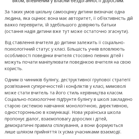
віком, впевненим у власній бездоганності дорослим.
За таких умов шкільну самооцінку дитини визначає одна
людина, яка оцінює: вона має авторитет, її об’єктивність дій
важко перевірити, їй здебільшого довіряють батьки
(остання надія дитини вже тут може остаточно згаснути).
Від ставлення вчителя до дитини залежить її соціально-
психологічний статус у класі. Більшість учнів вловлюють
особливості поведінки вчителя стосовно певних дітей і
можуть почати маніпулювати поведінкою вчителя на свою
користь.
Одним із чинників булінгу, деструктивної групової стратегії
розв’язання суперечностей і конфліктів у класі, мимоволі
може стати вчитель та його стиль керівництва класом.
Соціально-психологічне підґрунтя булінгу в школі закладено
старою системою навчання: монологічною, директивною,
односторонньою в комунікації. Нова українська школа
пропонує діалог, взаємоповагу дорослих і дітей,
демократичні правила спілкування, а вони формуються
лише шляхом прийняття їх усіма учасниками взаємодії.