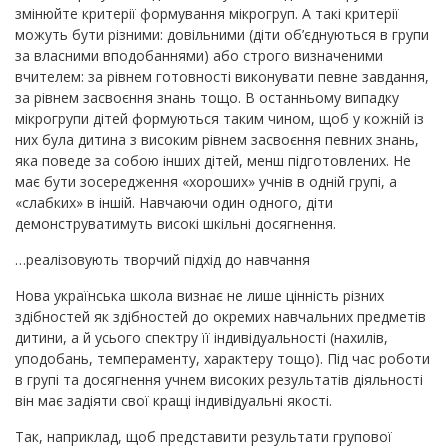
змінюйте критерії формування мікрогруп. А такі критерії
можуть бути різними: довільними (діти об’єднуються в групи
за власними вподобаннями) або строго визначеними
вчителем: за рівнем готовності виконувати певне завдання,
за рівнем засвоєння знань тощо. В останньому випадку
мікрогрупи дітей формуються таким чином, щоб у кожній із
них була дитина з високим рівнем засвоєння певних знань,
яка поведе за собою інших дітей, менш підготовлених. Не
має бути зосередження «хороших» учнів в одній групі, а
«слабких» в іншій. Навчаючи один одного, діти
демонструватимуть високі шкільні досягнення.
…реалізовують творчий підхід до навчання
Нова українська школа визнає не лише цінність різних
здібностей як здібностей до окремих навчальних предметів
дитини, а й усього спектру її індивідуальності (нахилів,
уподобань, темпераменту, характеру тощо). Під час роботи
в групі та досягнення учнем високих результатів діяльності
він має задіяти свої кращі індивідуальні якості.
Так, наприклад, щоб представити результати групової