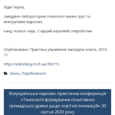
Лідія Чорна,
завідувач лабораторією психології малих груп та
міжгрупових відносин,
канд. психол. наук, старший науковий співробітник
Опубліковано: Практика управління закладом освіти, 2019,
11
https://edirshkoly.mcfr.ua/769715
Зміни
,
ПорадиШкола
Навігація
Всеукраїнська науково-практична конференція
записів
«Технології формування позитивної
громадської думки щодо освітніх інновацій» 30
квітня 2020 року