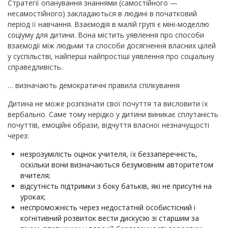
Стратегії опанування знаннями (самостійного —
несамостійного) закладаються в людині в початковий
період її навчання. Взаємодія в малій групі є міні-моделлю
соціуму для дитини. Вона містить уявлення про способи
взаємодії між людьми та способи досягнення власних цілей
у суспільстві, найперші найпростіші уявлення про соціальну
справедливість.
… визначають демократичні правила спілкування
Дитина не може розпізнати свої почуття та висловити їх
вербально. Саме тому нерідко у дитини виникає сплутаність
почуттів, емоційні образи, відчуття власної незначущості
через:
незрозумілість оцінок учителя, їх беззаперечність,
оскільки вони визначаються безумовним авторитетом
вчителя;
відсутність підтримки з боку батьків, які не присутні на
уроках;
неспроможність через недостатній особистісний і
когнітивний розвиток вести дискусію зі старшим за