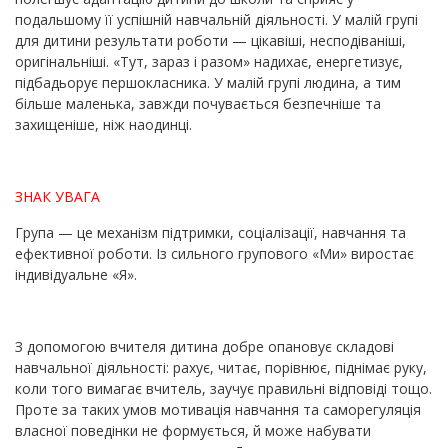
подальшому її успішній навчальній діяльності. У малій групі
для дитини результати роботи — цікавіші, несподіваніші,
оригінальніші. «Тут, зараз і разом» надихає, енергетизує,
підбадьорує першокласника. У малій групі людина, а тим
більше маленька, завжди почувається безпечніше та
захищеніше, ніж наодинці.
ЗНАК УВАГА
Група — це механізм підтримки, соціалізації, навчання та
ефективної роботи. Із сильного групового «Ми» виростає
індивідуальне «Я».
З допомогою вчителя дитина добре опановує складові
навчальної діяльності: рахує, читає, порівнює, піднімає руку,
коли того вимагає вчитель, заучує правильні відповіді тощо.
Проте за таких умов мотивація навчання та саморегуляція
власної поведінки не формується, й може набувати