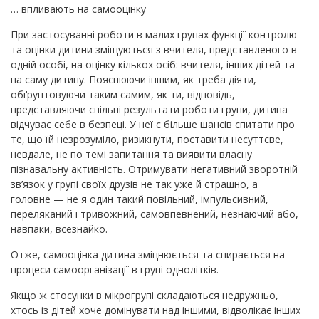
… впливають на самооцінку
При застосуванні роботи в малих групах функції контролю
та оцінки дитини зміщуються з вчителя, представленого в
одній особі, на оцінку кількох осіб: вчителя, інших дітей та
на саму дитину. Пояснюючи іншим, як треба діяти,
обґрунтовуючи таким самим, як ти, відповідь,
представляючи спільні результати роботи групи, дитина
відчуває себе в безпеці. У неї є більше шансів спитати про
те, що їй незрозуміло, ризикнути, поставити несуттєве,
невдале, не по темі запитання та виявити власну
пізнавальну активність. Отримувати негативний зворотній
зв’язок у групі своїх друзів не так уже й страшно, а
головне — не я один такий повільний, імпульсивний,
переляканий і тривожний, самовпевнений, незнаючий або,
навпаки, всезнайко.
Отже, самооцінка дитина зміцнюється та спирається на
процеси самоорганізації в групі однолітків.
Якщо ж стосунки в мікрогрупі складаються недружньо,
хтось із дітей хоче домінувати над іншими, відволікає інших