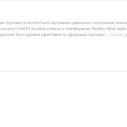
 групової психологічної підтримки цивільного населення (жіно
ї психології НАПН України спільно з платформою Healthy Mind зд
ідження було оцінити ефективність програми групової …
Читати д