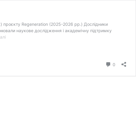
к) проєкту Regeneration (2025-2026 рр.) Дослідники
ійснювали наукове дослідження і академічну підтримку
Проєкт
алі
Regeneration
(2025-
2026
рр.)
коментар
0